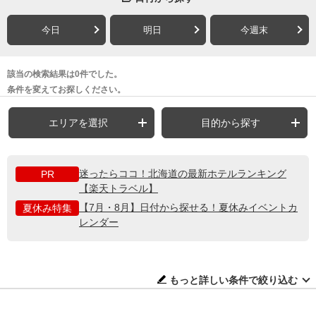
今日
明日
今週末
該当の検索結果は0件でした。
条件を変えてお探しください。
エリアを選択
目的から探す
迷ったらココ！北海道の最新ホテルランキング
PR
【楽天トラベル】
【7月・8月】日付から探せる！夏休みイベントカ
夏休み特集
レンダー
もっと詳しい条件で絞り込む