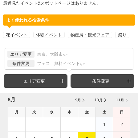
最近見たイベント&スポットページはありません。
よく使われる検索条件
花イベント
体験イベント
物産展・観光フェア
祭り
エリア変更
東京、大阪市
など
条件変更
フェス、無料イベント
など
エリア変更
条件変更
8月
9月
10月
11月
月
火
水
木
金
土
日
1
2