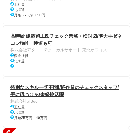
正社員
北海道
月給～25万6,690円
高時給 建築施工図チェック業務・検討図/準大手ゼネ
コン/週4・時短も可
株式会社アクト・テクニカルサポート 東北オフィス
派遣社員
北海道
特別なスキル一切不問!/軽作業のチェックスタッフ/
手に職つける/未経験活躍
株式会社alBee
正社員
北海道
月給25万円～40万円
NEW