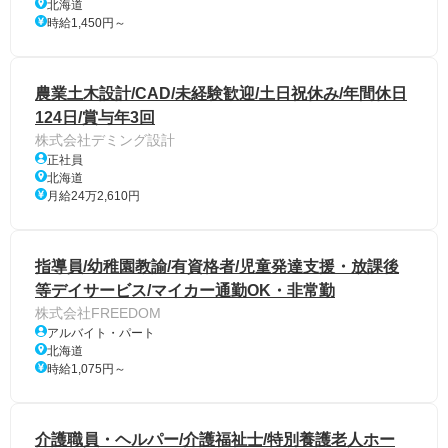
北海道
時給1,450円～
農業土木設計/CAD/未経験歓迎/土日祝休み/年間休日
124日/賞与年3回
株式会社デミング設計
正社員
北海道
月給24万2,610円
指導員/幼稚園教諭/有資格者/児童発達支援・放課後
等デイサービス/マイカー通勤OK・非常勤
株式会社FREEDOM
アルバイト・パート
北海道
時給1,075円～
介護職員・ヘルパー/介護福祉士/特別養護老人ホー