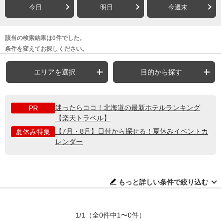
今日
明日
今週末
該当の検索結果は0件でした。
条件を変えてお探しください。
エリアを選択
目的から探す
迷ったらココ！北海道の最新ホテルランキング
PR
【楽天トラベル】
【7月・8月】日付から探せる！夏休みイベントカ
夏休み特集
レンダー
もっと詳しい条件で絞り込む
1/1
（全0件中1〜0件）