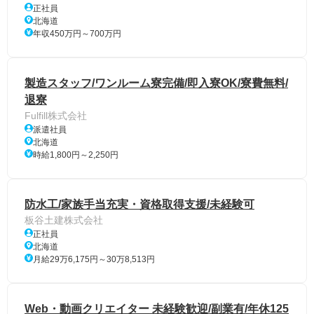
正社員
北海道
年収450万円～700万円
製造スタッフ/ワンルーム寮完備/即入寮OK/寮費無料/
退寮
Fulfill株式会社
派遣社員
北海道
時給1,800円～2,250円
防水工/家族手当充実・資格取得支援/未経験可
板谷土建株式会社
正社員
北海道
月給29万6,175円～30万8,513円
Web・動画クリエイター 未経験歓迎/副業有/年休125