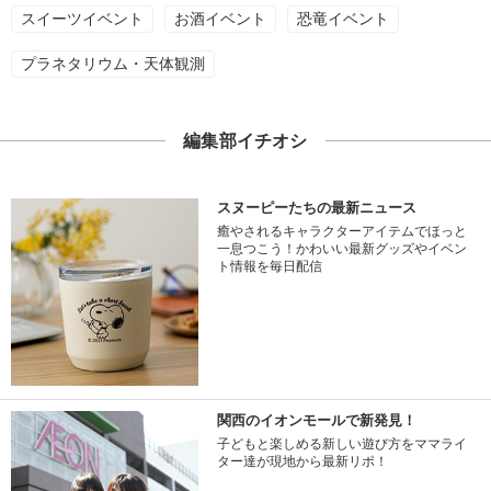
スイーツイベント
お酒イベント
恐竜イベント
プラネタリウム・天体観測
編集部イチオシ
スヌーピーたちの最新ニュース
癒やされるキャラクターアイテムでほっと
一息つこう！かわいい最新グッズやイベン
ト情報を毎日配信
関西のイオンモールで新発見！
子どもと楽しめる新しい遊び方をママライ
ター達が現地から最新リポ！