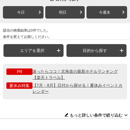
今日
明日
今週末
該当の検索結果は0件でした。
条件を変えてお探しください。
エリアを選択
目的から探す
迷ったらココ！北海道の最新ホテルランキング
PR
【楽天トラベル】
【7月・8月】日付から探せる！夏休みイベントカ
夏休み特集
レンダー
もっと詳しい条件で絞り込む