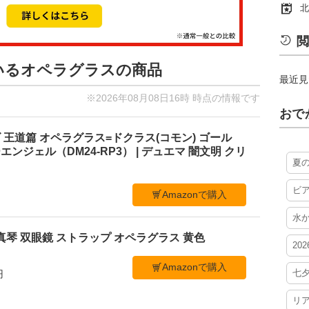
北
閲
ているオペラグラスの商品
最近見
※2026年08月08日16時 時点の情報です
おで
王道篇 オペラグラス=ドクラス(コモン) ゴール
ンジェル（DM24-RP3） | デュエマ 闇文明 クリ
夏
ビ
Amazonで購入
水
真琴 双眼鏡 ストラップ オペラグラス 黄色
20
Amazonで購入
七
円
リ