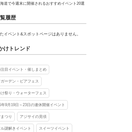
海道で今週末に開催されるおすすめイベント20選
覧履歴
たイベント&スポットページはありません。
かけトレンド
の注目イベント・催しまとめ
アガーデン・ビアフェス
かけ祭り・ウォーターフェス
26年9月19日～23日の連休開催イベント
夕まつり
アジサイの見頃
アル謎解きイベント
スイーツイベント