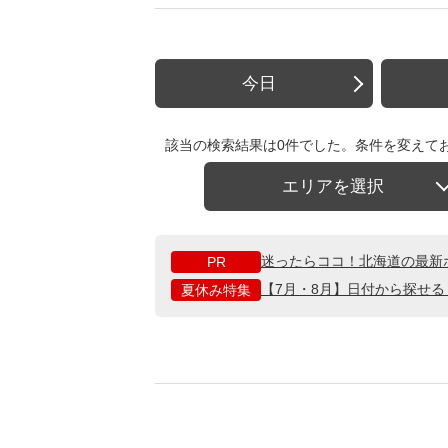
今日
該当の検索結果は0件でした。条件を変えて
エリアを選択
迷ったらココ！北海道の最新
PR
【7月・8月】日付から探せ
夏休み特集