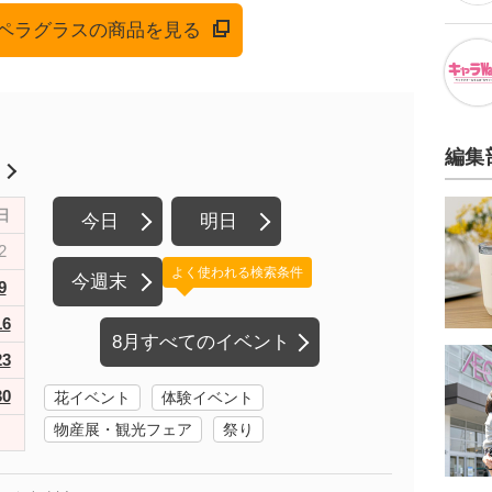
でオペラグラスの商品を見る
編集
月
日
今日
明日
2
よく使われる検索条件
今週末
9
16
8月すべてのイベント
23
30
花イベント
体験イベント
物産展・観光フェア
祭り