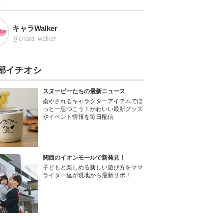
キャラWalker
@chara_walker_
部イチオシ
スヌーピーたちの最新ニュース
癒やされるキャラクターアイテムでほ
っと一息つこう！かわいい最新グッズ
やイベント情報を毎日配信
関西のイオンモールで新発見！
子どもと楽しめる新しい遊び方をママ
ライター達が現地から最新リポ！