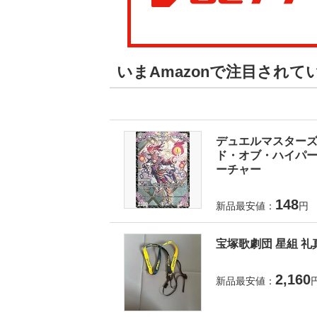
いまAmazonで注目され
デュエルマスターズ 
ド・オブ・ハイパーエ
ーチャー
148
新品最安値：
円
宝塚歌劇団 星組 礼
2,160
新品最安値：