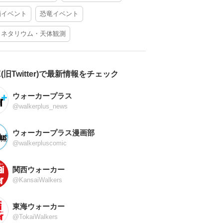
酒イベント
恐竜イベント
ラネタリウム・天体観測
X(旧Twitter)で最新情報をチェック
ウォーカープラス
@walkerplus_news
ウォーカープラス漫画部
@walkerpluscomic
関西ウォーカー
@KansaiWalkers
東海ウォーカー
@TokaiWalkers