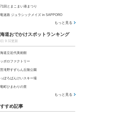
71回とまこまい港まつり
竜迷路 ジュラシックメイズ in SAPPORO
もっと見る
海道おでかけスポットランキング
8日 9:32更新
海道立近代美術館
ッポロファクトリー
営滝野すずらん丘陵公園
っぽろばんけいスキー場
竜町ひまわりの里
もっと見る
すすめ記事