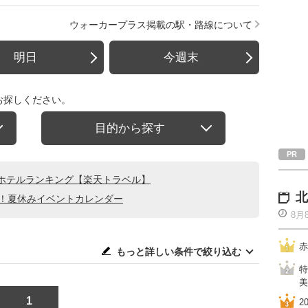
ウォーカープラス掲載の駅・路線について
明日
今週末
お探しください。
目的から探す
ホテルランキング【楽天トラベル】
北
る！夏休みイベントカレンダー
8月
赤
もっと詳しい条件で絞り込む
特
美
1
2