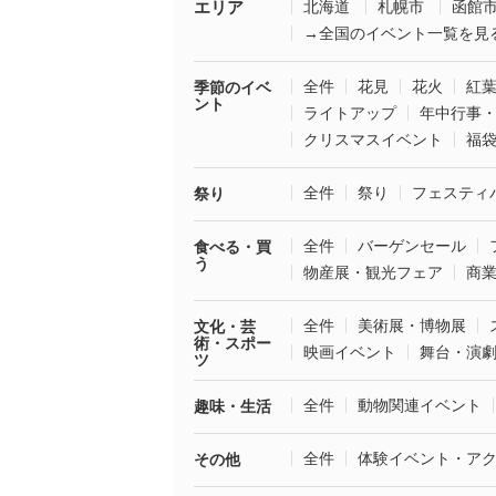
エリア
北海道
札幌市
函館
→全国のイベント一覧を見
全件
花見
花火
紅
季節のイベ
ント
ライトアップ
年中行事
クリスマスイベント
福
全件
祭り
フェスティ
祭り
全件
バーゲンセール
食べる・買
う
物産展・観光フェア
商
全件
美術展・博物展
文化・芸
術・スポー
映画イベント
舞台・演
ツ
全件
動物関連イベント
趣味・生活
全件
体験イベント・ア
その他