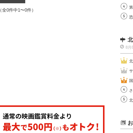
第
1（全0件中1〜0件）
恐
北
8月
北
サ
国
さ
北
お