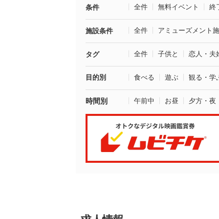
全件
無料イベント
終
条件
全件
アミューズメント
施設条件
全件
子供と
恋人・夫
タグ
目的別
食べる
遊ぶ
観る・学
時間別
午前中
お昼
夕方・夜