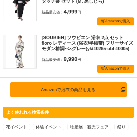
タッチ帯 セット (M, 黒しじら)
4,999
新品最安値：
円
Amazonで購入
[SOUBIEN] ソウビエン 浴衣 2点 セット
floro レディース (浴衣/半幅帯) フリーサイズ
モダン椿調べ×グレー(ykt10285-obh10005)
9,990
新品最安値：
円
Amazonで購入
Amazonで浴衣の商品を見る
よく使われる検索条件
花イベント
体験イベント
物産展・観光フェア
祭り