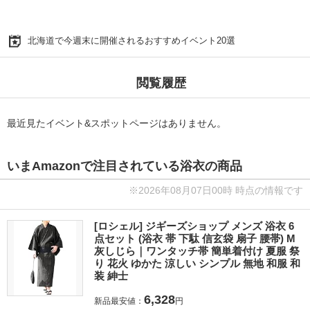
北海道で今週末に開催されるおすすめイベント20選
閲覧履歴
最近見たイベント&スポットページはありません。
いまAmazonで注目されている浴衣の商品
※2026年08月07日00時 時点の情報です
[ロシェル] ジギーズショップ メンズ 浴衣 6
点セット (浴衣 帯 下駄 信玄袋 扇子 腰帯) M
灰しじら｜ワンタッチ帯 簡単着付け 夏服 祭
り 花火 ゆかた 涼しい シンプル 無地 和服 和
装 紳士
6,328
新品最安値：
円