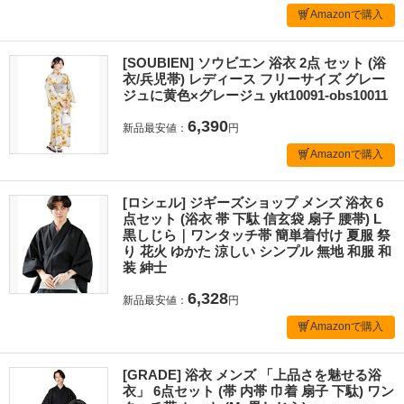
Amazonで購入
[SOUBIEN] ソウビエン 浴衣 2点 セット (浴
衣/兵児帯) レディース フリーサイズ グレー
ジュに黄色×グレージュ ykt10091-obs10011
6,390
新品最安値：
円
Amazonで購入
[ロシェル] ジギーズショップ メンズ 浴衣 6
点セット (浴衣 帯 下駄 信玄袋 扇子 腰帯) L
黒しじら｜ワンタッチ帯 簡単着付け 夏服 祭
り 花火 ゆかた 涼しい シンプル 無地 和服 和
装 紳士
6,328
新品最安値：
円
Amazonで購入
[GRADE] 浴衣 メンズ 「上品さを魅せる浴
衣」 6点セット (帯 内帯 巾着 扇子 下駄) ワン