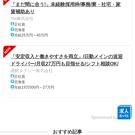
「まだ間に合う!」未経験採用枠/事務/寮・社宅・家
賃補助あり
Yts株式会社
正社員
北海道
月給25万円～40万円
NEW
「安定収入と働きやすさを両立」/日勤メインの送迎
ドライバー/月収27万円も目指せる/シフト相談OK/
函館タクシー株式会社
正社員
北海道
月給19万500円～27万円
Sponsored by
おすすめ記事