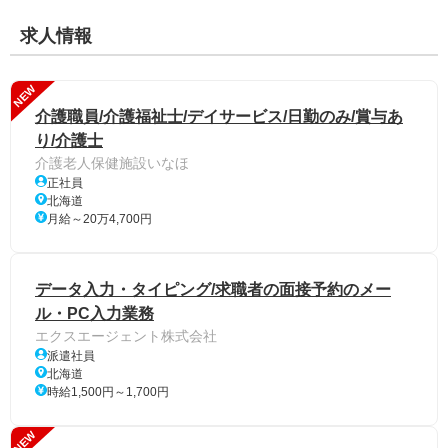
求人情報
NEW
介護職員/介護福祉士/デイサービス/日勤のみ/賞与あ
り/介護士
介護老人保健施設いなほ
正社員
北海道
月給～20万4,700円
データ入力・タイピング/求職者の面接予約のメー
ル・PC入力業務
エクスエージェント株式会社
派遣社員
北海道
時給1,500円～1,700円
NEW