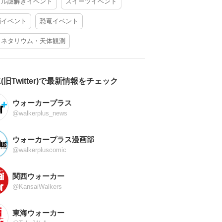
アル謎解きイベント
スイーツイベント
酒イベント
恐竜イベント
ラネタリウム・天体観測
X(旧Twitter)で最新情報をチェック
ウォーカープラス
@walkerplus_news
ウォーカープラス漫画部
@walkerpluscomic
関西ウォーカー
@KansaiWalkers
東海ウォーカー