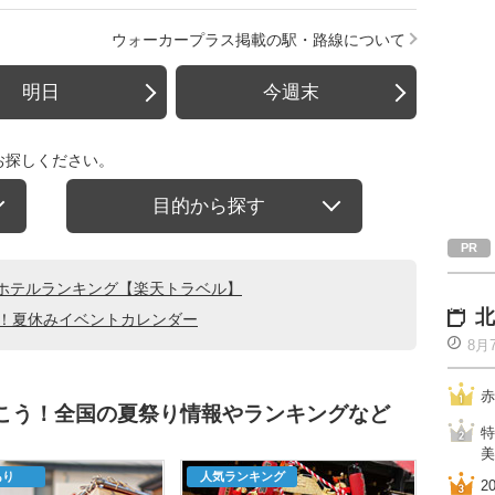
ウォーカープラス掲載の駅・路線について
明日
今週末
お探しください。
目的から探す
ホテルランキング【楽天トラベル】
北
る！夏休みイベントカレンダー
8月
赤
行こう！全国の夏祭り情報やランキングなど
特
美
あり
人気ランキング
2