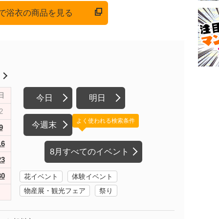
onで浴衣の商品を見る
月
日
今日
明日
2
よく使われる検索条件
今週末
9
16
8月すべてのイベント
23
30
花イベント
体験イベント
物産展・観光フェア
祭り