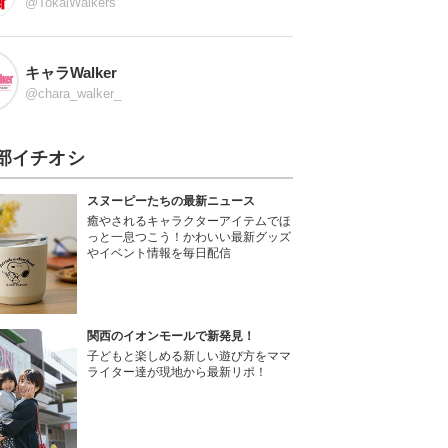
@TokaiWalkers
キャラWalker
@chara_walker_
部イチオシ
スヌーピーたちの最新ニュース
癒やされるキャラクターアイテムでほ
っと一息つこう！かわいい最新グッズ
やイベント情報を毎日配信
関西のイオンモールで新発見！
子どもと楽しめる新しい遊び方をママ
ライター達が現地から最新リポ！