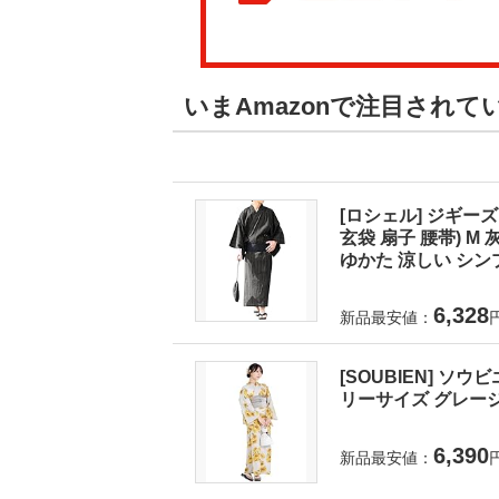
いまAmazonで注目されて
[ロシェル] ジギーズ
玄袋 扇子 腰帯) 
ゆかた 涼しい シンプ
6,328
新品最安値：
[SOUBIEN] ソウ
リーサイズ グレージュに
6,390
新品最安値：