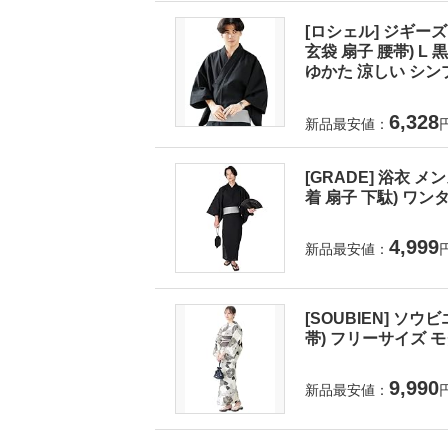
[ロシェル] ジギーズ
玄袋 扇子 腰帯) 
ゆかた 涼しい シンプ
6,328
新品最安値：
[GRADE] 浴衣 
着 扇子 下駄) ワンタ
4,999
新品最安値：
[SOUBIEN] ソウ
帯) フリーサイズ モダ
9,990
新品最安値：