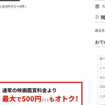
1（全0件中1〜0件）
北
閲
最近見
おで
夏
ビ
水
20
七