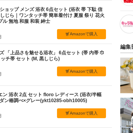
ショップ メンズ 浴衣 6点セット (浴衣 帯 下駄 信
L 黒しじら｜ワンタッチ帯 簡単着付け 夏服 祭り 花火
ル 無地 和服 和装 紳士
Amazonで購入
円
編集
メンズ 「上品さを魅せる浴衣」 6点セット (帯 内帯 巾
ッチ帯 セット (M, 黒しじら)
Amazonで購入
円
ビエン 浴衣 2点 セット floro レディース (浴衣/半幅
ン椿調べ×グレー(ykt10285-obh10005)
Amazonで購入
円