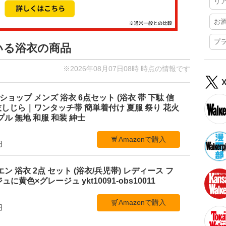
リ
お
プ
いる浴衣の商品
※2026年08月07日08時 時点の情報です
ショップ メンズ 浴衣 6点セット (浴衣 帯 下駄 信
M 灰しじら｜ワンタッチ帯 簡単着付け 夏服 祭り 花火
ル 無地 和服 和装 紳士
Amazonで購入
円
ビエン 浴衣 2点 セット (浴衣/兵児帯) レディース フ
黄色×グレージュ ykt10091-obs10011
Amazonで購入
円