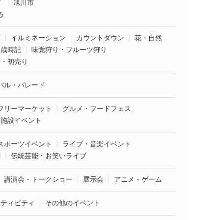
市
旭川市
る
葉
イルミネーション
カウントダウン
花・自然
・歳時記
味覚狩り・フルーツ狩り
袋・初売り
バル・パレード
フリーマーケット
グルメ・フードフェス
業施設イベント
スポーツイベント
ライブ・音楽イベント
劇
伝統芸能・お笑いライブ
講演会・トークショー
展示会
アニメ・ゲーム
クティビティ
その他のイベント