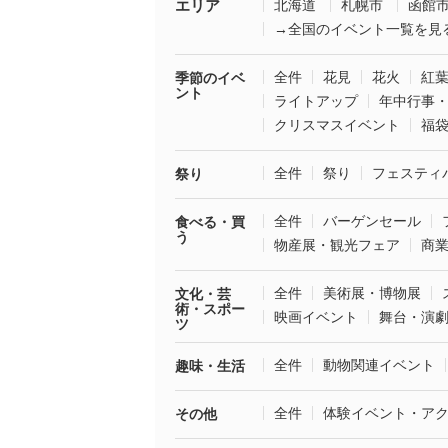
エリア
北海道
札幌市
函館
→全国のイベント一覧を見
全件
花見
花火
紅
季節のイベ
ント
ライトアップ
年中行事
クリスマスイベント
福
全件
祭り
フェスティ
祭り
全件
バーゲンセール
食べる・買
う
物産展・観光フェア
商
全件
美術展・博物展
文化・芸
術・スポー
映画イベント
舞台・演
ツ
全件
動物関連イベント
趣味・生活
全件
体験イベント・ア
その他