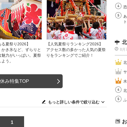
恐
あ
ト
北
る夏祭り2026】
【人気夏祭りランキング2026】
、かき氷など、ずらりと
アクセス数の多かった人気の夏祭
8月
は魅力がいっぱい。夏祭
りをランキングでご紹介！
しよう。
北
サ
休み特集TOP
水
北
ふ
もっと詳しい条件で絞り込む
お
1