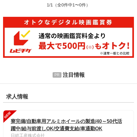
1/1
（全0件中1〜0件）
注目情報
求人情報
NEW
寮完備/自動車用アルミホイールの製造/40～50代活
躍中/給与前渡しOK/交通費支給/車通勤OK
日総工産株式会社