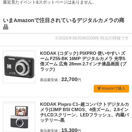
最近見たイベント&スポットページはありません。
いまAmazonで注目されているデジタルカメラの商
品
※2026年08月08日00時 時点の情報です
KODAK (コダック) PIXPRO 使いやすい ズ
ーム FZ55-BK 16MP デジタルカメラ 光学5
倍ズーム 広角 28mm 2.7インチ液晶画面 (ブ
ラック)
22,700
新品最安値：
円
Amazonで購入
KODAK Pixpro C1–超コンパクトデジタルカ
メラ|13MP BSI CMOS、4倍ズーム、2.8イン
チLCDスクリーン、LEDフラッシュ、内蔵バ
ッテリー–黒
15,300
新品最安値：
円