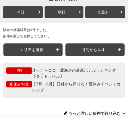
今日
明日
今週末
該当の検索結果は0件でした。
条件を変えてお探しください。
エリアを選択
目的から探す
迷ったらココ！北海道の最新ホテルランキング
PR
【楽天トラベル】
【7月・8月】日付から探せる！夏休みイベントカ
夏休み特集
レンダー
もっと詳しい条件で絞り込む