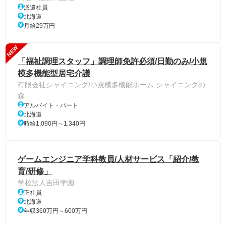
派遣社員
北海道
月給29万円
NEW
「福祉調理スタッフ」調理師免許必須/日勤のみ/小規
模多機能型居宅介護
有限会社シャイニング/小規模多機能ホーム シャイニングの
森
アルバイト・パート
北海道
時給1,090円～1,340円
ゲームエンジニア学科教員/人材サービス「紹介/教
育/研修」
学校法人吉田学園
正社員
北海道
年収360万円～600万円