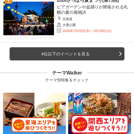
2026さっぽろ夏まつり(第73回)
ビアガーデンや盆踊りが開催される札
幌の夏の風物詩
北海道
大通公園
2026年7月23日(木)～8月18日(火)
4位以下のイベントを見る
テーマWalker
テーマ別特集をチェック