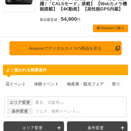
躍 / 「CALSモード」搭載】 【Webカメラ機
能搭載】 【4K動画】 【高性能GPS内蔵】
54,900
新品最安値：
円
Amazonで購入
Amazonでデジタルカメラの商品を見る
よく使われる検索条件
花イベント
体験イベント
物産展・観光フェア
祭り
エリア変更
東京、大阪市
など
条件変更
フェス、無料イベント
など
エリア変更
条件変更