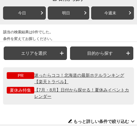
今日
明日
今週末
該当の検索結果は0件でした。
条件を変えてお探しください。
エリアを選択
目的から探す
迷ったらココ！北海道の最新ホテルランキング
PR
【楽天トラベル】
【7月・8月】日付から探せる！夏休みイベントカ
夏休み特集
レンダー
もっと詳しい条件で絞り込む