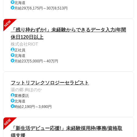
北海道
月給29万6,175円～30万8,513円
NEW
「残り枠わずか!」未経験からできるデータ入力/年間
休日120日以上
株式会社RIOT
正社員
北海道
月給23万5,000円～40万円
フットリフレクソロジーセラピスト
湯の郷 絢ほのか
業務委託
北海道
時給2,190円～3,690円
NEW
「新生活デビュー応援!」未経験採用枠/事務/資格取
得支援