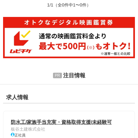
1/1
（全0件中1〜0件）
注目情報
求人情報
防水工/家族手当充実・資格取得支援/未経験可
板谷土建株式会社
正社員