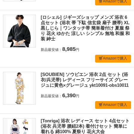
Amazonで購入
[ロシェル] ジギーズショップ メンズ 浴衣 6
点セット (浴衣 帯 下駄 信玄袋 扇子 腰帯) XL
黒しじら｜ワンタッチ帯 簡単着付け 夏服 祭
り 花火 ゆかた 涼しい シンプル 無地 和服 和
装 紳士
8,985
新品最安値：
円
Amazonで購入
[SOUBIEN] ソウビエン 浴衣 2点 セット (浴
衣/兵児帯) レディース フリーサイズ グレー
ジュに黄色×グレージュ ykt10091-obs10011
6,390
新品最安値：
円
Amazonで購入
[Tonriga] 浴衣 レディース セット 4点セット
(浴衣 兵児帯 腰紐2本) 着付けセット 簡単に
着れる 綿100% 夏祭り 花火大会