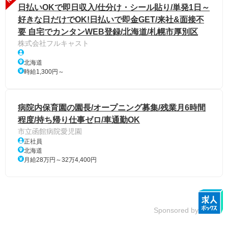
日払いOKで即日収入/仕分け・シール貼り/単発1日～
好きな日だけでOK!日払いで即金GET/来社&面接不
要 自宅でカンタンWEB登録/北海道/札幌市厚別区
株式会社フルキャスト
北海道
時給1,300円～
病院内保育園の園長/オープニング募集/残業月6時間
程度/持ち帰り仕事ゼロ/車通勤OK
市立函館病院愛児園
正社員
北海道
月給28万円～32万4,400円
Sponsored by