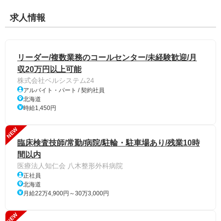
求人情報
リーダー/複数業務のコールセンター/未経験歓迎/月
収20万円以上可能
株式会社ベルシステム24
アルバイト・パート / 契約社員
北海道
時給1,450円
NEW
臨床検査技師/常勤/病院/駐輪・駐車場あり/残業10時
間以内
医療法人知仁会 八木整形外科病院
正社員
北海道
月給22万4,900円～30万3,000円
NEW