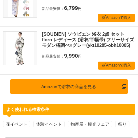
6,799
新品最安値：
円
Amazonで購入
[SOUBIEN] ソウビエン 浴衣 2点 セット
floro レディース (浴衣/半幅帯) フリーサイズ
モダン椿調べ×グレー(ykt10285-obh10005)
9,990
新品最安値：
円
Amazonで購入
Amazonで浴衣の商品を見る
よく使われる検索条件
花イベント
体験イベント
物産展・観光フェア
祭り