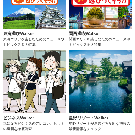
東海満喫Walker
関西満喫Walker
東海エリアを楽しむためのニュースや
関西エリアを楽しむためのニュースや
トピックスを大特集
トピックスを大特集
ビジネスWalker
星野リゾートWalker
気になるビジネスのアレコレ、ヒット
星野リゾートが運営する多彩な施設の
の裏側を徹底調査
最新情報をチェック！