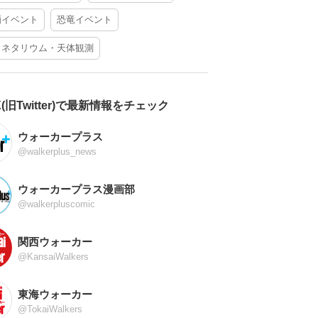
酒イベント
恐竜イベント
ラネタリウム・天体観測
X(旧Twitter)で最新情報をチェック
ウォーカープラス
@walkerplus_news
ウォーカープラス漫画部
@walkerpluscomic
関西ウォーカー
@KansaiWalkers
東海ウォーカー
@TokaiWalkers