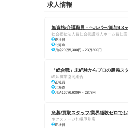
求人情報
無資格/介護職員・ヘルパー/賞与4.3
社会福祉法人普仁会養護老人ホーム普仁園
正社員
北海道
月給20万5,300円～23万200円
「総合職」未経験からプロの農協スタッ
峰延農業協同組合
正社員
北海道
月給16万6,630円～28万円
急募!買取スタッフ/業界経験ゼロでも
ネクステージ札幌厚別店
正社員