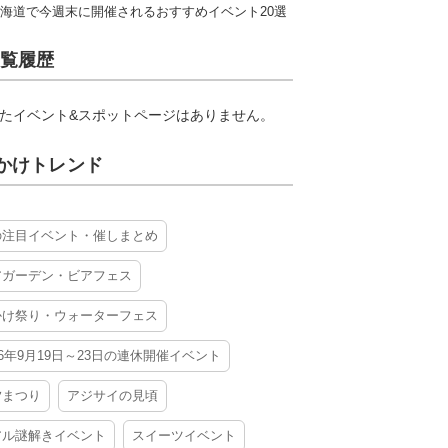
海道で今週末に開催されるおすすめイベント20選
覧履歴
たイベント&スポットページはありません。
かけトレンド
の注目イベント・催しまとめ
アガーデン・ビアフェス
かけ祭り・ウォーターフェス
26年9月19日～23日の連休開催イベント
夕まつり
アジサイの見頃
アル謎解きイベント
スイーツイベント