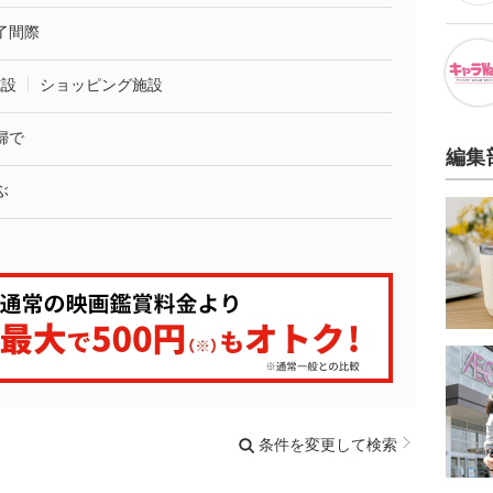
了間際
施設
ショッピング施設
婦で
編集
ぶ
条件を変更して検索