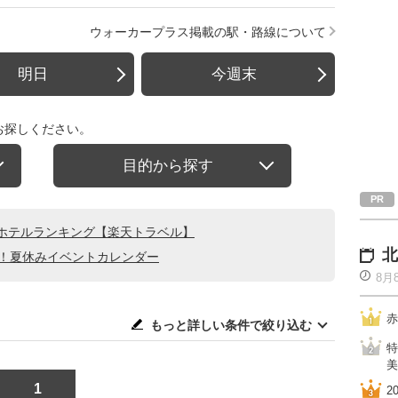
ウォーカープラス掲載の駅・路線について
明日
今週末
お探しください。
目的から探す
ホテルランキング【楽天トラベル】
北
る！夏休みイベントカレンダー
8月
赤
もっと詳しい条件で絞り込む
特
美
1
2