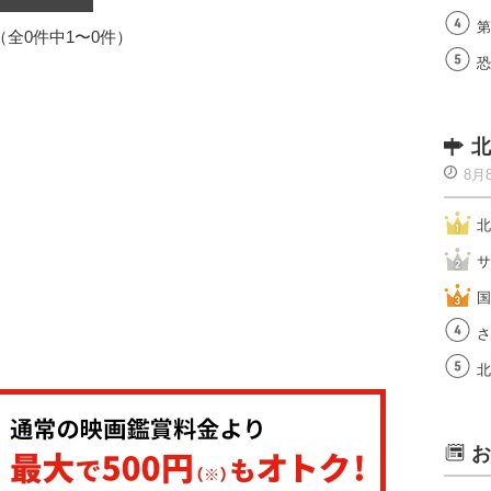
第
1（全0件中1〜0件）
恐
北
8月
北
サ
国
さ
北
お