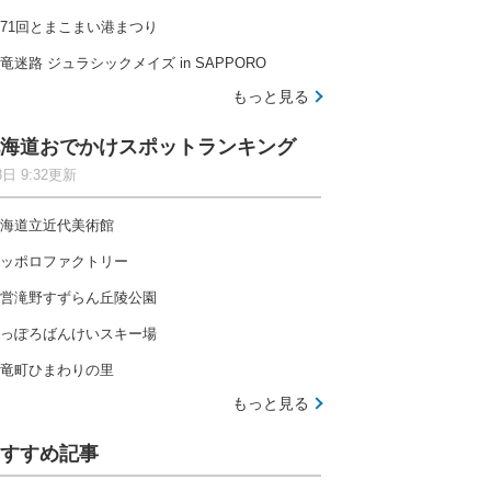
71回とまこまい港まつり
竜迷路 ジュラシックメイズ in SAPPORO
もっと見る
海道おでかけスポットランキング
8日 9:32更新
海道立近代美術館
ッポロファクトリー
営滝野すずらん丘陵公園
っぽろばんけいスキー場
竜町ひまわりの里
もっと見る
すすめ記事