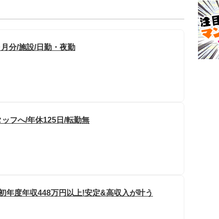
ヶ月分/施設/日勤・夜勤
フへ/年休125日/転勤無
初年度年収448万円以上!安定&高収入が叶う