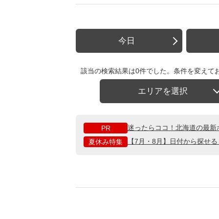
今日
該当の検索結果は0件でした。条件を変えて
エリアを選択
迷ったらココ！北海道の最新
PR
【7月・8月】日付から探せ
夏休み特集