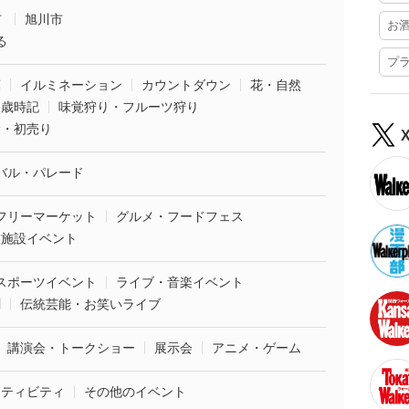
市
旭川市
お
る
プ
葉
イルミネーション
カウントダウン
花・自然
・歳時記
味覚狩り・フルーツ狩り
袋・初売り
バル・パレード
フリーマーケット
グルメ・フードフェス
業施設イベント
スポーツイベント
ライブ・音楽イベント
劇
伝統芸能・お笑いライブ
講演会・トークショー
展示会
アニメ・ゲーム
クティビティ
その他のイベント