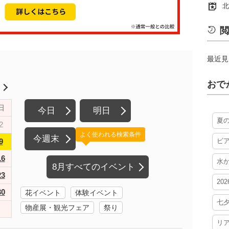
北
閲
最近見
おで
月
日
今日
明日
夏
2
よく使われる検索条件
今週末
9
ビ
16
水
8月すべてのイベント
23
20
30
花イベント
体験イベント
七
物産展・観光フェア
祭り
リ