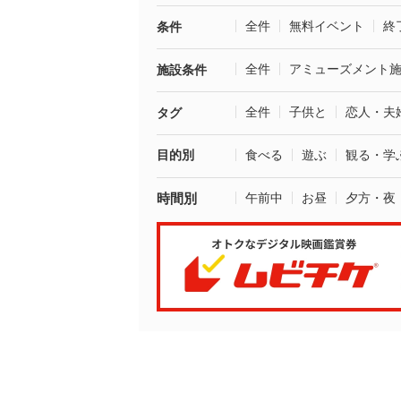
全件
無料イベント
終
条件
全件
アミューズメント
施設条件
全件
子供と
恋人・夫
タグ
目的別
食べる
遊ぶ
観る・学
時間別
午前中
お昼
夕方・夜