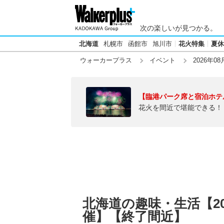
次の楽しいが見つかる。
北海道
札幌市
函館市
旭川市
花火特集
夏休
ウォーカープラス
イベント
2026年08
【臨港パーク席と宿泊ホテ
花火を間近で堪能できる！
北海道の趣味・生活【20
催】【終了間近】