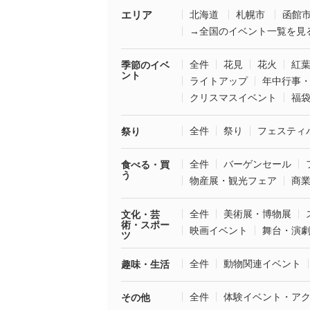
エリア
北海道
札幌市
函館
→全国のイベント一覧を見
全件
花見
花火
紅
季節のイベ
ント
ライトアップ
年中行事
クリスマスイベント
福
全件
祭り
フェスティ
祭り
全件
バーゲンセール
食べる・買
う
物産展・観光フェア
商
全件
美術展・博物展
文化・芸
術・スポー
映画イベント
舞台・演
ツ
全件
動物関連イベント
趣味・生活
全件
体験イベント・ア
その他