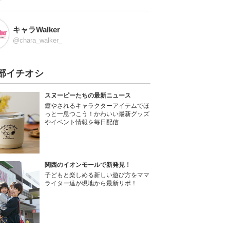
キャラWalker
@chara_walker_
部イチオシ
スヌーピーたちの最新ニュース
癒やされるキャラクターアイテムでほ
っと一息つこう！かわいい最新グッズ
やイベント情報を毎日配信
関西のイオンモールで新発見！
子どもと楽しめる新しい遊び方をママ
ライター達が現地から最新リポ！