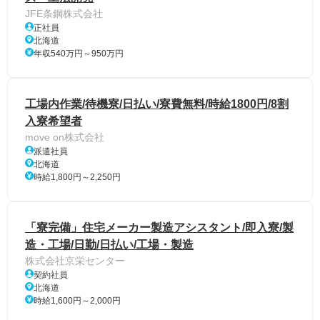
JFE条鋼株式会社
正社員
北海道
年収540万円～950万円
工場内作業/待機寮/日払い/寮費無料/時給1800円/8割
入寮希望者
move on株式会社
派遣社員
北海道
時給1,800円～2,250円
「寮完備」住宅メーカー製造アシスタント/即入寮/製
造・工場/日勤/日払い/工場・製造
株式会社京栄センター
契約社員
北海道
時給1,600円～2,000円