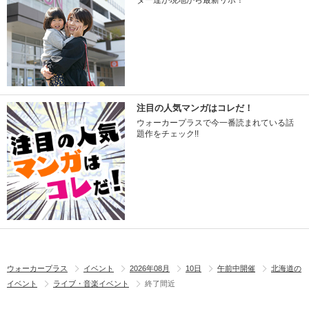
ター達が現地から最新リポ！
注目の人気マンガはコレだ！
ウォーカープラスで今一番読まれている話
題作をチェック!!
ウォーカープラス
イベント
2026年08月
10日
午前中開催
北海道の
イベント
ライブ・音楽イベント
終了間近