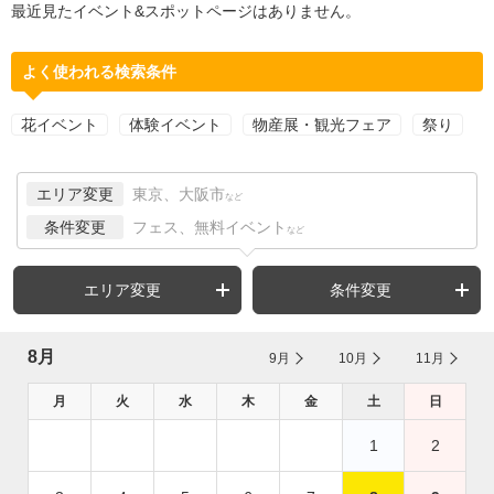
最近見たイベント&スポットページはありません。
よく使われる検索条件
花イベント
体験イベント
物産展・観光フェア
祭り
エリア変更
東京、大阪市
など
条件変更
フェス、無料イベント
など
エリア変更
条件変更
8月
9月
10月
11月
月
火
水
木
金
土
日
1
2