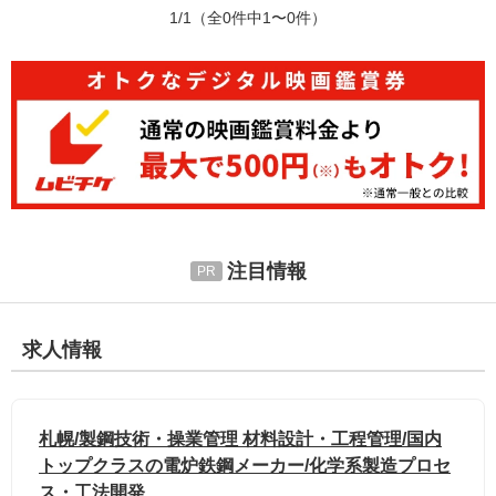
1/1
（全0件中1〜0件）
注目情報
求人情報
札幌/製鋼技術・操業管理 材料設計・工程管理/国内
トップクラスの電炉鉄鋼メーカー/化学系製造プロセ
ス・工法開発