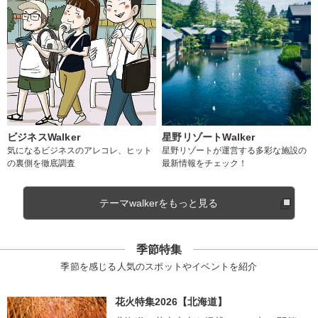
ビジネスWalker
星野リゾートWalker
気になるビジネスのアレコレ、ヒット
星野リゾートが運営する多彩な施設の
の裏側を徹底調査
最新情報をチェック！
テーマwalkerをもっと見る
季節特集
季節を感じる人気のスポットやイベントを紹介
花火特集2026【北海道】