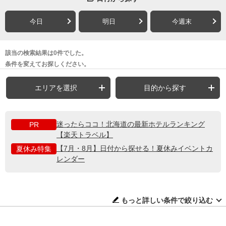
今日
明日
今週末
該当の検索結果は0件でした。
条件を変えてお探しください。
エリアを選択
目的から探す
迷ったらココ！北海道の最新ホテルランキング
PR
【楽天トラベル】
【7月・8月】日付から探せる！夏休みイベントカ
夏休み特集
レンダー
もっと詳しい条件で絞り込む