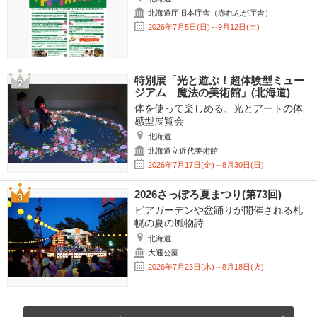
北海道庁旧本庁舎（赤れんが庁舎）
2026年7月5日(日)～9月12日(土)
特別展「光と遊ぶ！超体験型ミュー
ジアム 魔法の美術館」(北海道)
体を使って楽しめる、光とアートの体
感型展覧会
北海道
北海道立近代美術館
2026年7月17日(金)～8月30日(日)
2026さっぽろ夏まつり(第73回)
ビアガーデンや盆踊りが開催される札
幌の夏の風物詩
北海道
大通公園
2026年7月23日(木)～8月18日(火)