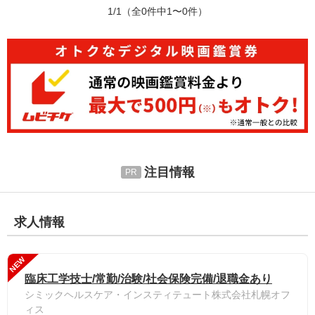
1/1
（全0件中1〜0件）
注目情報
求人情報
NEW
臨床工学技士/常勤/治験/社会保険完備/退職金あり
シミックヘルスケア・インスティテュート株式会社札幌オフ
ィス