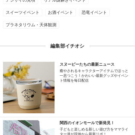
アジサイの見頃
リアル謎解きイベント
スイーツイベント
お酒イベント
恐竜イベント
プラネタリウム・天体観測
編集部イチオシ
スヌーピーたちの最新ニュース
癒やされるキャラクターアイテムでほっと
一息つこう！かわいい最新グッズやイベン
ト情報を毎日配信
関西のイオンモールで新発見！
子どもと楽しめる新しい遊び方をママライ
ター達が現地から最新リポ！