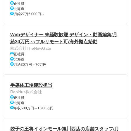
正社員
北海道
月給27万5,000円～
Webデザイナー 未経験歓迎 デザイン・動画編集/月
給30万円～/フルリモート可/海外拠点始動
株式会社TheNewGate
正社員
北海道
月給30万円～70万円
半導体工場建設担当
Rapidus株式会社
正社員
北海道
年収600万円～1,200万円
餃子の王将イオンモール旭川西店の店舗スタッフ/月