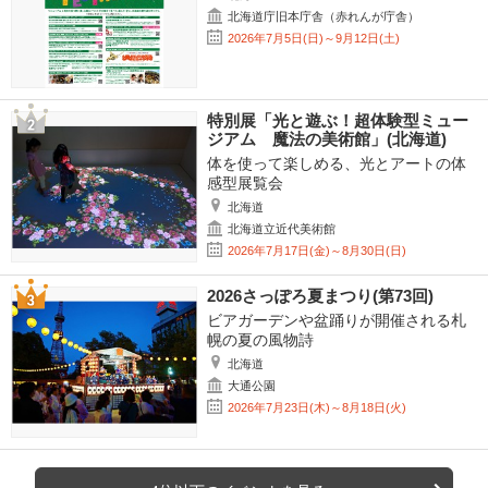
北海道庁旧本庁舎（赤れんが庁舎）
2026年7月5日(日)～9月12日(土)
特別展「光と遊ぶ！超体験型ミュー
ジアム 魔法の美術館」(北海道)
体を使って楽しめる、光とアートの体
感型展覧会
北海道
北海道立近代美術館
2026年7月17日(金)～8月30日(日)
2026さっぽろ夏まつり(第73回)
ビアガーデンや盆踊りが開催される札
幌の夏の風物詩
北海道
大通公園
2026年7月23日(木)～8月18日(火)