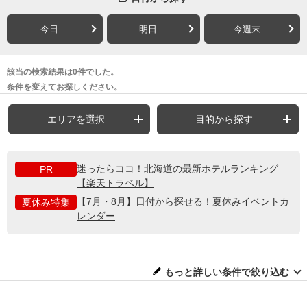
今日
明日
今週末
該当の検索結果は0件でした。
条件を変えてお探しください。
エリアを選択
目的から探す
迷ったらココ！北海道の最新ホテルランキング
PR
【楽天トラベル】
【7月・8月】日付から探せる！夏休みイベントカ
夏休み特集
レンダー
もっと詳しい条件で絞り込む