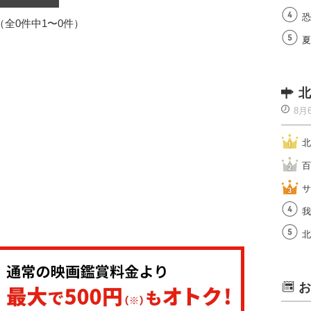
恐
1（全0件中1〜0件）
夏
北
8月
北
百
サ
我
北
お