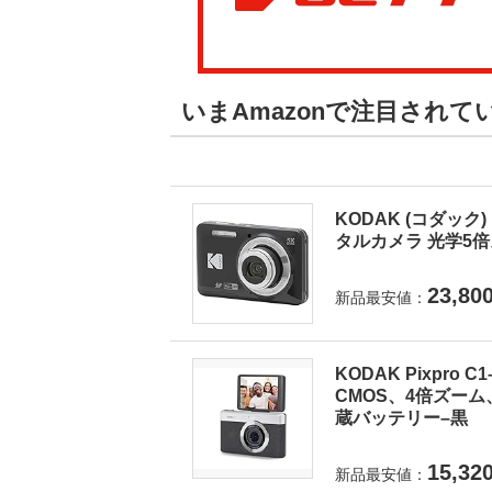
いまAmazonで注目され
KODAK (コダック) 
タルカメラ 光学5倍ズ
23,80
新品最安値：
KODAK Pixpro
CMOS、4倍ズーム
蔵バッテリー–黒
15,32
新品最安値：