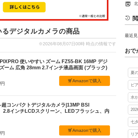
北
閲
ているデジタルカメラの商品
最近見
※2026年08月07日00時 時点の情報です
おで
PIXPRO 使いやすい ズーム FZ55-BK 16MP デジ
ーム 広角 28mm 2.7インチ液晶画面 (ブラック)
夏
Amazonで購入
0
円
ビ
水
 C1–超コンパクトデジタルカメラ|13MP BSI
20
、2.8インチLCDスクリーン、LEDフラッシュ、内
七
Amazonで購入
0
円
リ