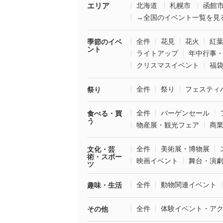
エリア
北海道
札幌市
函館
→全国のイベント一覧を見
全件
花見
花火
紅
季節のイベ
ント
ライトアップ
年中行事
クリスマスイベント
福
全件
祭り
フェスティ
祭り
全件
バーゲンセール
食べる・買
う
物産展・観光フェア
商
全件
美術展・博物展
文化・芸
術・スポー
映画イベント
舞台・演
ツ
全件
動物関連イベント
趣味・生活
全件
体験イベント・ア
その他