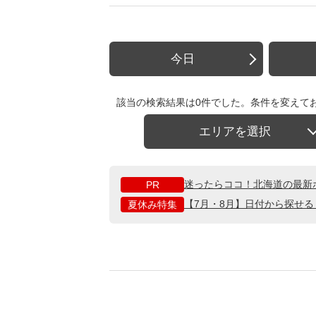
今日
該当の検索結果は0件でした。条件を変えて
エリアを選択
迷ったらココ！北海道の最新
PR
【7月・8月】日付から探せ
夏休み特集