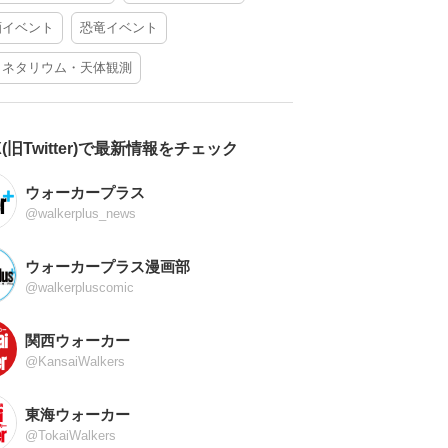
酒イベント
恐竜イベント
ラネタリウム・天体観測
X(旧Twitter)で最新情報をチェック
ウォーカープラス
@walkerplus_news
ウォーカープラス漫画部
@walkerpluscomic
関西ウォーカー
@KansaiWalkers
東海ウォーカー
@TokaiWalkers