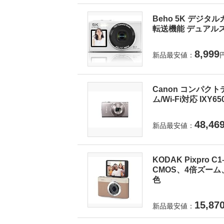
Beho 5K デジタ
転送機能 デュアルス
8,999
新品最安値：
Canon コンパクト
ム/Wi-Fi対応 IXY6
48,46
新品最安値：
KODAK Pixpro
CMOS、4倍ズーム
色
15,87
新品最安値：