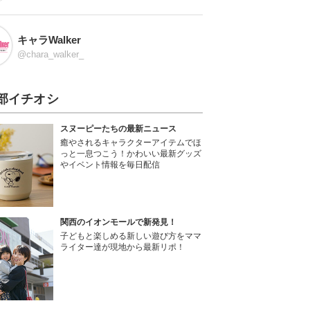
キャラWalker
@chara_walker_
部イチオシ
スヌーピーたちの最新ニュース
癒やされるキャラクターアイテムでほ
っと一息つこう！かわいい最新グッズ
やイベント情報を毎日配信
関西のイオンモールで新発見！
子どもと楽しめる新しい遊び方をママ
ライター達が現地から最新リポ！