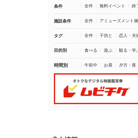
全件
無料イベント
終
条件
全件
アミューズメント
施設条件
全件
子供と
恋人・夫
タグ
目的別
食べる
遊ぶ
観る・学
時間別
午前中
お昼
夕方・夜