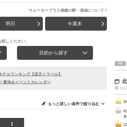
ウォーカープラス掲載の駅・路線について
明日
今週末
お探しください。
目的から探す
ホテルランキング【楽天トラベル】
北
る！夏休みイベントカレンダー
8月
赤
もっと詳しい条件で絞り込む
特
美
1
2