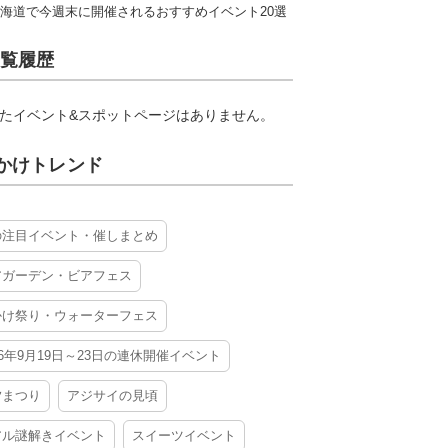
海道で今週末に開催されるおすすめイベント20選
覧履歴
たイベント&スポットページはありません。
かけトレンド
の注目イベント・催しまとめ
アガーデン・ビアフェス
かけ祭り・ウォーターフェス
26年9月19日～23日の連休開催イベント
夕まつり
アジサイの見頃
アル謎解きイベント
スイーツイベント