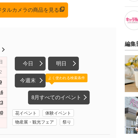
デジタルカメラの商品を見る
編集
月
日
今日
明日
2
よく使われる検索条件
今週末
9
16
8月すべてのイベント
23
30
花イベント
体験イベント
物産展・観光フェア
祭り