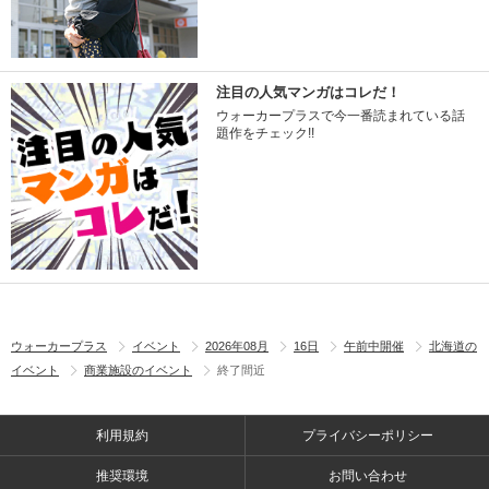
注目の人気マンガはコレだ！
ウォーカープラスで今一番読まれている話
題作をチェック!!
ウォーカープラス
イベント
2026年08月
16日
午前中開催
北海道の
イベント
商業施設のイベント
終了間近
利用規約
プライバシーポリシー
推奨環境
お問い合わせ