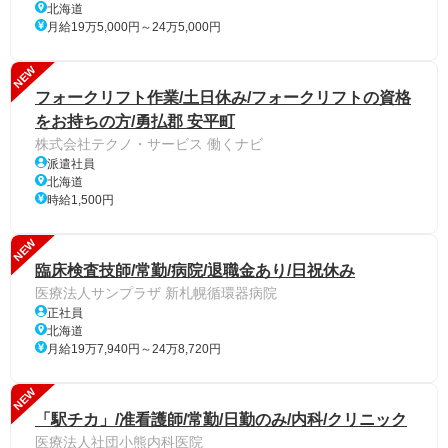
北海道
月給19万5,000円～24万5,000円
NEW
フォークリフト作業/土日休み/フォークリフトの資格
をお持ちの方/勇払郡 安平町
株式会社テクノ・サービス 働くナビ
派遣社員
北海道
時給1,500円
NEW
臨床検査技師/常勤/病院/退職金あり/日祝休み
医療法人サンプラザ 新札幌循環器病院
正社員
北海道
月給19万7,940円～24万8,720円
NEW
「駅チカ」/准看護師/常勤/日勤のみ/内科/クリニック
医療法人社団小熊内科医院