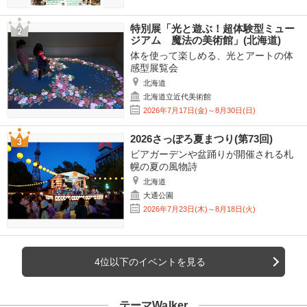
特別展「光と遊ぶ！超体験型ミュー
ジアム 魔法の美術館」(北海道)
体を使って楽しめる、光とアートの体
感型展覧会
北海道
北海道立近代美術館
2026年7月17日(金)～8月30日(日)
2026さっぽろ夏まつり(第73回)
ビアガーデンや盆踊りが開催される札
幌の夏の風物詩
北海道
大通公園
2026年7月23日(木)～8月18日(火)
4位以下のイベントを見る
テーマWalker