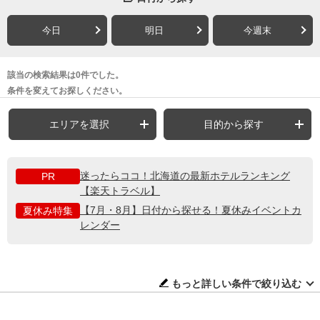
今日
明日
今週末
該当の検索結果は0件でした。
条件を変えてお探しください。
エリアを選択
目的から探す
迷ったらココ！北海道の最新ホテルランキング
PR
【楽天トラベル】
【7月・8月】日付から探せる！夏休みイベントカ
夏休み特集
レンダー
もっと詳しい条件で絞り込む