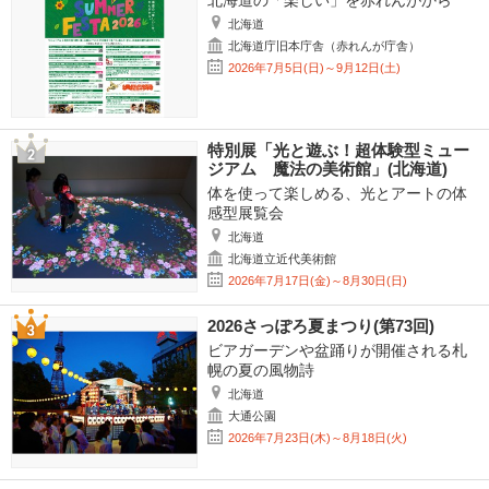
北海道の「楽しい」を赤れんがから
北海道
北海道庁旧本庁舎（赤れんが庁舎）
2026年7月5日(日)～9月12日(土)
特別展「光と遊ぶ！超体験型ミュー
ジアム 魔法の美術館」(北海道)
体を使って楽しめる、光とアートの体
感型展覧会
北海道
北海道立近代美術館
2026年7月17日(金)～8月30日(日)
2026さっぽろ夏まつり(第73回)
ビアガーデンや盆踊りが開催される札
幌の夏の風物詩
北海道
大通公園
2026年7月23日(木)～8月18日(火)