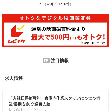
1/1
（全0件中1〜0件）
注目情報
求人情報
「入社日調整可能」倉庫内作業スタッフ/コツコツ作
業/長期安定/交通費支給
株式会社ティアグループ