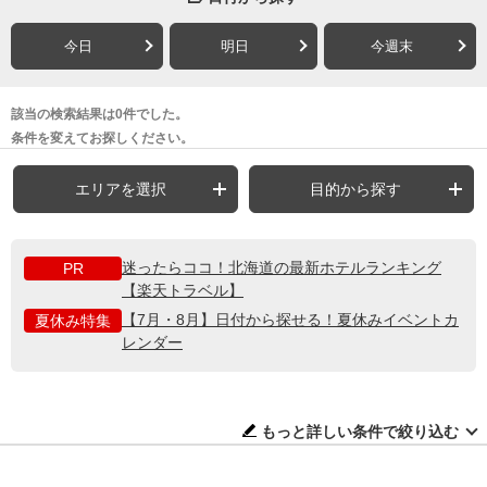
今日
明日
今週末
該当の検索結果は0件でした。
条件を変えてお探しください。
エリアを選択
目的から探す
迷ったらココ！北海道の最新ホテルランキング
PR
【楽天トラベル】
【7月・8月】日付から探せる！夏休みイベントカ
夏休み特集
レンダー
もっと詳しい条件で絞り込む