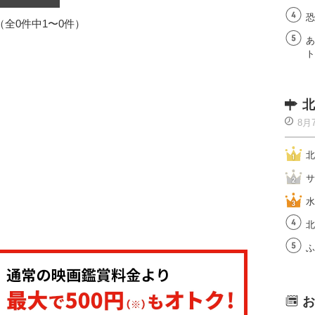
恐
1（全0件中1〜0件）
あ
ト
北
8月
北
サ
水
北
ふ
お