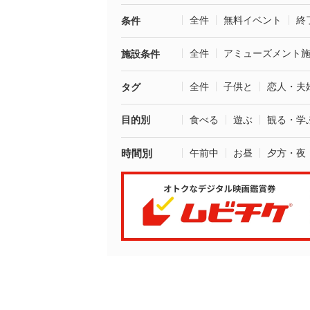
全件
無料イベント
終
条件
全件
アミューズメント
施設条件
全件
子供と
恋人・夫
タグ
目的別
食べる
遊ぶ
観る・学
時間別
午前中
お昼
夕方・夜