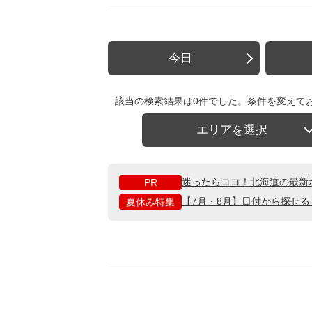
今日
該当の検索結果は0件でした。条件を変えて
エリアを選択
迷ったらココ！北海道の最新
PR
【7月・8月】日付から探せ
夏休み特集