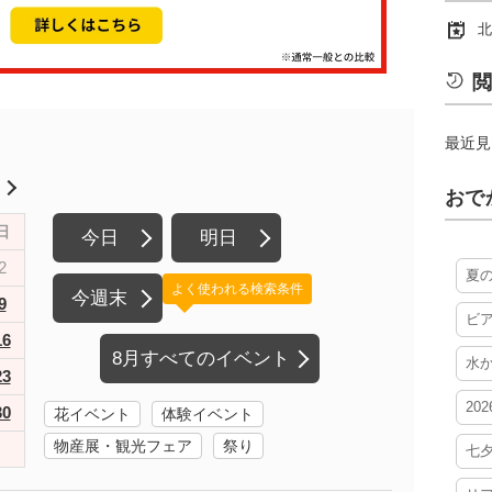
北
閲
最近見
月
おで
日
今日
明日
2
夏
よく使われる検索条件
今週末
9
ビ
16
8月すべてのイベント
水
23
20
30
花イベント
体験イベント
物産展・観光フェア
祭り
七