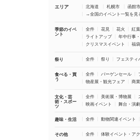
エリア
北海道
札幌市
函館
→全国のイベント一覧を見
全件
花見
花火
紅
季節のイベ
ント
ライトアップ
年中行事
クリスマスイベント
福
全件
祭り
フェスティ
祭り
全件
バーゲンセール
食べる・買
う
物産展・観光フェア
商
全件
美術展・博物展
文化・芸
術・スポー
映画イベント
舞台・演
ツ
全件
動物関連イベント
趣味・生活
全件
体験イベント・ア
その他