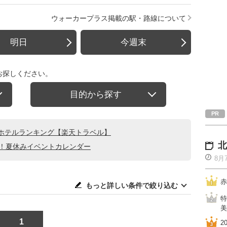
ウォーカープラス掲載の駅・路線について
明日
今週末
お探しください。
目的から探す
ホテルランキング【楽天トラベル】
北
る！夏休みイベントカレンダー
8月
赤
もっと詳しい条件で絞り込む
特
美
1
2