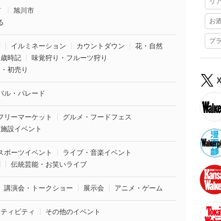
リ
市
旭川市
お
る
プ
葉
イルミネーション
カウントダウン
花・自然
・歳時記
味覚狩り・フルーツ狩り
袋・初売り
バル・パレード
フリーマーケット
グルメ・フードフェス
業施設イベント
スポーツイベント
ライブ・音楽イベント
劇
伝統芸能・お笑いライブ
講演会・トークショー
展示会
アニメ・ゲーム
クティビティ
その他のイベント