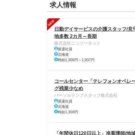
求人情報
NEW
日勤デイサービスの介護スタッフ/見
地多数 2カ月～長期
株式会社ニッソーネット
派遣社員
北海道
時給1,300円～1,937円
コールセンター「テレフォンオペレー
グ残業少なめ
パーソルテンプスタッフ株式会社
派遣社員
北海道
時給1,300円
「年間休日120日以上」准看護師/地