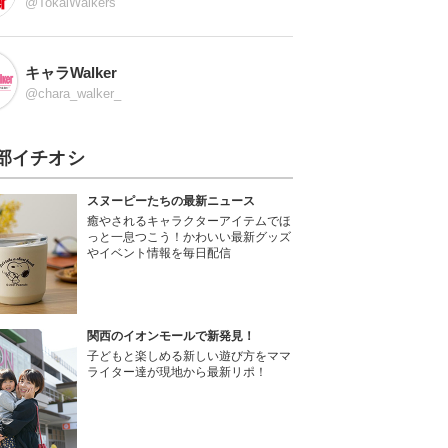
@TokaiWalkers
キャラWalker
@chara_walker_
部イチオシ
スヌーピーたちの最新ニュース
癒やされるキャラクターアイテムでほ
っと一息つこう！かわいい最新グッズ
やイベント情報を毎日配信
関西のイオンモールで新発見！
子どもと楽しめる新しい遊び方をママ
ライター達が現地から最新リポ！