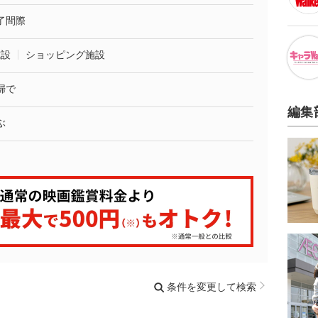
了間際
施設
ショッピング施設
婦で
編集
ぶ
条件を変更して検索