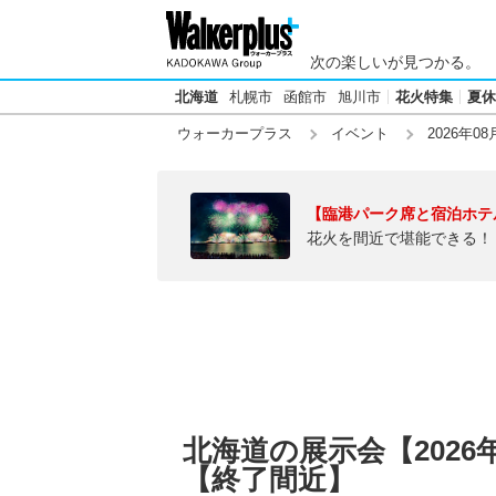
次の楽しいが見つかる。
北海道
札幌市
函館市
旭川市
花火特集
夏休
ウォーカープラス
イベント
2026年08
【臨港パーク席と宿泊ホテ
花火を間近で堪能できる！
北海道の展示会【2026
【終了間近】