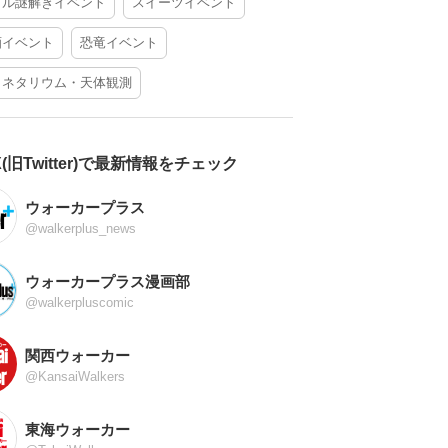
アル謎解きイベント
スイーツイベント
酒イベント
恐竜イベント
ラネタリウム・天体観測
X(旧Twitter)で最新情報をチェック
ウォーカープラス
@walkerplus_news
ウォーカープラス漫画部
@walkerpluscomic
関西ウォーカー
@KansaiWalkers
東海ウォーカー