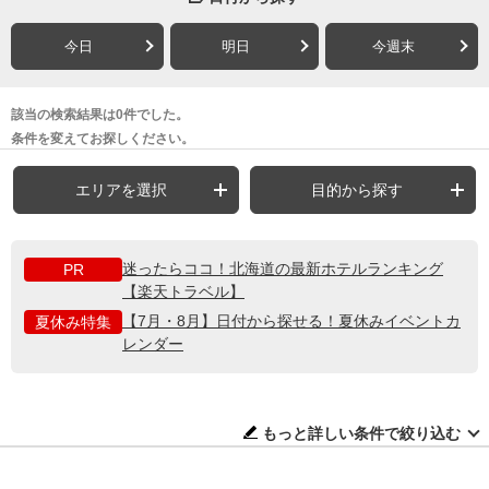
今日
明日
今週末
該当の検索結果は0件でした。
条件を変えてお探しください。
エリアを選択
目的から探す
迷ったらココ！北海道の最新ホテルランキング
PR
【楽天トラベル】
【7月・8月】日付から探せる！夏休みイベントカ
夏休み特集
レンダー
もっと詳しい条件で絞り込む