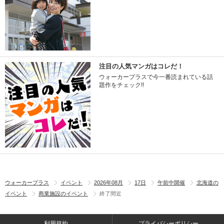
注目の人気マンガはコレだ！
ウォーカープラスで今一番読まれている話
題作をチェック!!
ウォーカープラス
イベント
2026年08月
17日
午前中開催
北海道の
イベント
商業施設のイベント
終了間近
利用規約
プライバシーポリシー