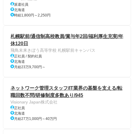
派遣社員
北海道
時給1,800円～2,250円
札幌駅前/通信制高校教員/賞与年2回/福利厚生充実/年
休120日
飛鳥未来きぼう高等学校 札幌駅前キャンパス
正社員 / 契約社員
北海道
月給23万9,700円～
ネットワーク管理スタッフ/IT業界の基盤を支える/転
職回数不問/研修制度多数あり/945
Visionary Japan株式会社
正社員
北海道
月給27万1,000円～40万円