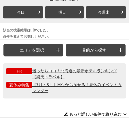
今日
明日
今週末
該当の検索結果は0件でした。
条件を変えてお探しください。
エリアを選択
目的から探す
迷ったらココ！北海道の最新ホテルランキング
PR
【楽天トラベル】
【7月・8月】日付から探せる！夏休みイベントカ
夏休み特集
レンダー
もっと詳しい条件で絞り込む