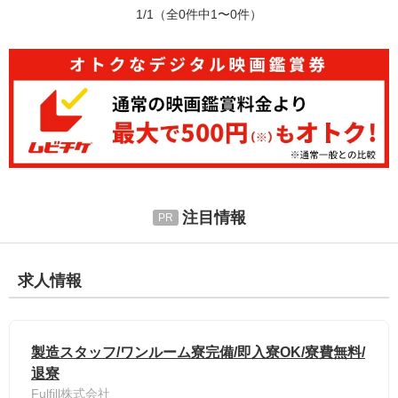
1/1
（全0件中1〜0件）
注目情報
求人情報
製造スタッフ/ワンルーム寮完備/即入寮OK/寮費無料/
退寮
Fulfill株式会社