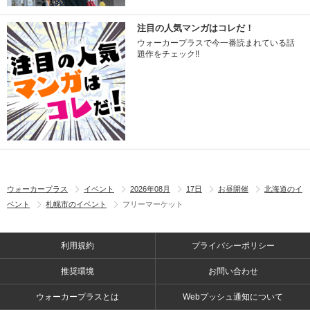
注目の人気マンガはコレだ！
ウォーカープラスで今一番読まれている話
題作をチェック!!
ウォーカープラス
イベント
2026年08月
17日
お昼開催
北海道のイ
ベント
札幌市のイベント
フリーマーケット
利用規約
プライバシーポリシー
推奨環境
お問い合わせ
ウォーカープラスとは
Webプッシュ通知について