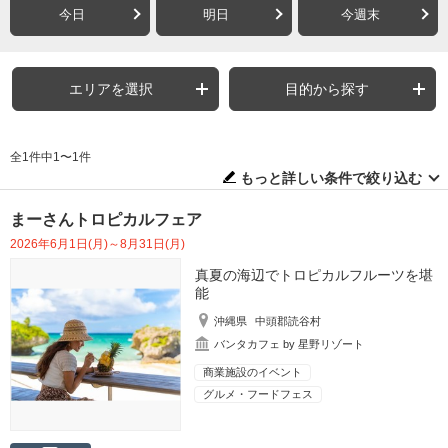
今日
明日
今週末
エリアを選択
目的から探す
全1件中1〜1件
もっと詳しい条件で絞り込む
まーさんトロピカルフェア
2026年6月1日(月)～8月31日(月)
真夏の海辺でトロピカルフルーツを堪
能
沖縄県
中頭郡読谷村
バンタカフェ by 星野リゾート
商業施設のイベント
グルメ・フードフェス