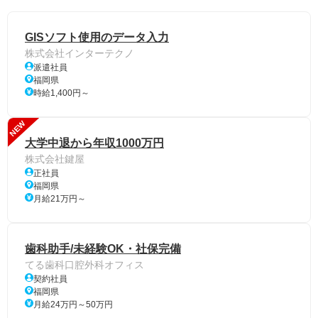
GISソフト使用のデータ入力
株式会社インターテクノ
派遣社員
福岡県
時給1,400円～
NEW
大学中退から年収1000万円
株式会社鍵屋
正社員
福岡県
月給21万円～
歯科助手/未経験OK・社保完備
てる歯科口腔外科オフィス
契約社員
福岡県
月給24万円～50万円