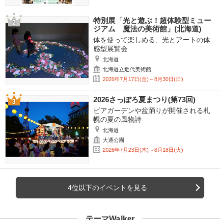
特別展「光と遊ぶ！超体験型ミュー
ジアム 魔法の美術館」(北海道)
体を使って楽しめる、光とアートの体
感型展覧会
北海道
北海道立近代美術館
2026年7月17日(金)～8月30日(日)
2026さっぽろ夏まつり(第73回)
ビアガーデンや盆踊りが開催される札
幌の夏の風物詩
北海道
大通公園
2026年7月23日(木)～8月18日(火)
4位以下のイベントを見る
テーマWalker