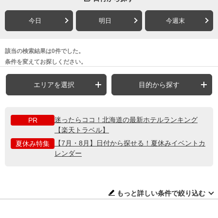
今日
明日
今週末
該当の検索結果は0件でした。
条件を変えてお探しください。
エリアを選択
目的から探す
迷ったらココ！北海道の最新ホテルランキング
PR
【楽天トラベル】
【7月・8月】日付から探せる！夏休みイベントカ
夏休み特集
レンダー
もっと詳しい条件で絞り込む