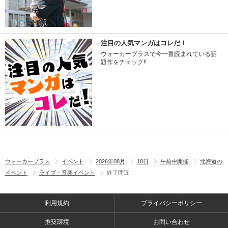
注目の人気マンガはコレだ！
ウォーカープラスで今一番読まれている話
題作をチェック!!
ウォーカープラス
イベント
2026年08月
18日
午前中開催
北海道の
イベント
ライブ・音楽イベント
終了間近
利用規約
プライバシーポリシー
推奨環境
お問い合わせ