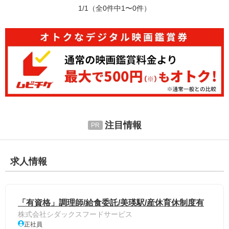
1/1
（全0件中1〜0件）
注目情報
求人情報
「有資格」調理師/給食委託/美瑛駅/産休育休制度有
株式会社シダックスフードサービス
正社員