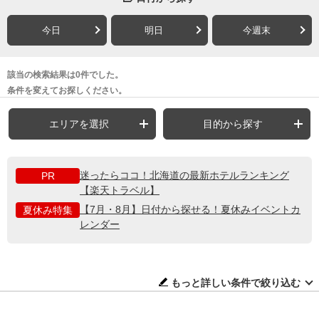
今日
明日
今週末
該当の検索結果は0件でした。
条件を変えてお探しください。
エリアを選択
目的から探す
迷ったらココ！北海道の最新ホテルランキング
PR
【楽天トラベル】
【7月・8月】日付から探せる！夏休みイベントカ
夏休み特集
レンダー
もっと詳しい条件で絞り込む