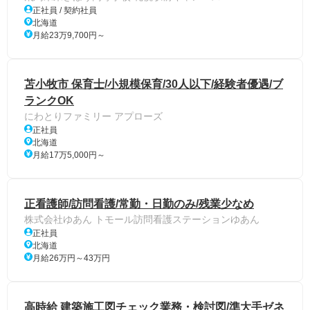
正社員 / 契約社員
北海道
月給23万9,700円～
苫小牧市 保育士/小規模保育/30人以下/経験者優遇/ブ
ランクOK
にわとりファミリー アプローズ
正社員
北海道
月給17万5,000円～
正看護師/訪問看護/常勤・日勤のみ/残業少なめ
株式会社ゆあん トモール訪問看護ステーションゆあん
正社員
北海道
月給26万円～43万円
高時給 建築施工図チェック業務・検討図/準大手ゼネ