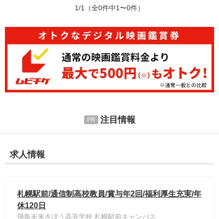
1/1
（全0件中1〜0件）
注目情報
求人情報
札幌駅前/通信制高校教員/賞与年2回/福利厚生充実/年
休120日
飛鳥未来きぼう高等学校 札幌駅前キャンパス