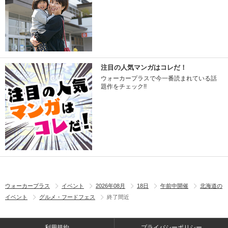
注目の人気マンガはコレだ！
ウォーカープラスで今一番読まれている話
題作をチェック!!
ウォーカープラス
イベント
2026年08月
18日
午前中開催
北海道の
イベント
グルメ・フードフェス
終了間近
利用規約
プライバシーポリシー