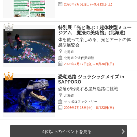
2026年7月5日(日)～9月12日(土)
特別展「光と遊ぶ！超体験型ミュー
ジアム 魔法の美術館」(北海道)
体を使って楽しめる、光とアートの体
感型展覧会
北海道
北海道立近代美術館
2026年7月17日(金)～8月30日(日)
恐竜迷路 ジュラシックメイズ in
SAPPORO
恐竜が出現する屋外迷路に挑戦
北海道
サッポロファクトリー
2026年7月18日(土)～8月23日(日)
4位以下のイベントを見る