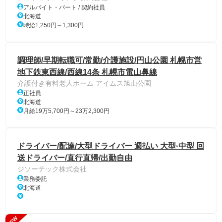
アルバイト・パート / 契約社員
北海道
時給1,250円～1,300円
調理師/早期転職可/常勤/介護施設/円山公園 札幌市営
地下鉄東西線/西線14条 札幌市電山鼻線
介護付き有料老人ホーム アイムス旭山公園
正社員
北海道
月給19万5,700円～23万2,300円
ドライバー/配達/大型ドライバー 週払い 大型·中型 回
送ドライバー/直行直帰/出勤自由
ジソーテック株式会社
業務委託
北海道
NEW