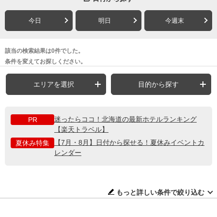
今日
明日
今週末
該当の検索結果は0件でした。
条件を変えてお探しください。
エリアを選択
目的から探す
迷ったらココ！北海道の最新ホテルランキング
PR
【楽天トラベル】
【7月・8月】日付から探せる！夏休みイベントカ
夏休み特集
レンダー
もっと詳しい条件で絞り込む