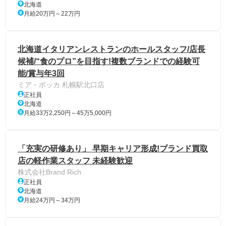
北海道
月給20万円～22万円
北海道イタリアンレストランのホールスタッフ/店長
候補/“食のプロ”を目指す!複数ブランドでの経験可
能/賞与年3回
ミア・ボッカ 札幌駅北口店
正社員
北海道
月給33万2,250円～45万5,000円
「充実の研修あり」 早期キャリア形成!ブランド買取
店の軽作業スタッフ 未経験歓迎
株式会社Brand Rich
正社員
北海道
月給24万円～34万円