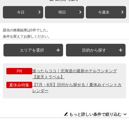
今日
明日
今週末
該当の検索結果は0件でした。
条件を変えてお探しください。
エリアを選択
目的から探す
迷ったらココ！北海道の最新ホテルランキング
PR
【楽天トラベル】
【7月・8月】日付から探せる！夏休みイベントカ
夏休み特集
レンダー
もっと詳しい条件で絞り込む