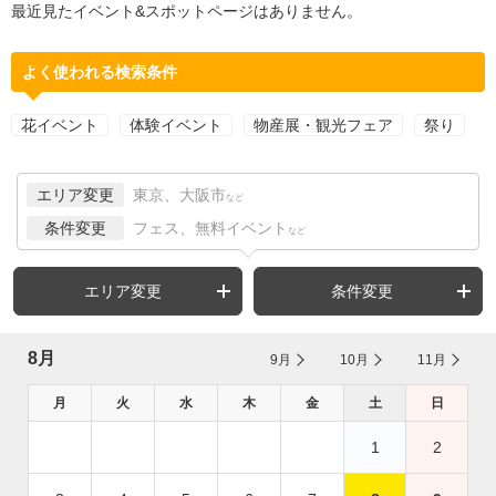
最近見たイベント&スポットページはありません。
よく使われる検索条件
花イベント
体験イベント
物産展・観光フェア
祭り
エリア変更
東京、大阪市
など
条件変更
フェス、無料イベント
など
エリア変更
条件変更
8月
9月
10月
11月
月
火
水
木
金
土
日
1
2