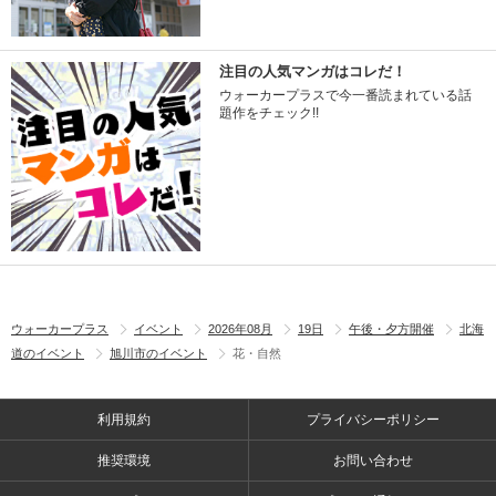
注目の人気マンガはコレだ！
ウォーカープラスで今一番読まれている話
題作をチェック!!
ウォーカープラス
イベント
2026年08月
19日
午後・夕方開催
北海
道のイベント
旭川市のイベント
花・自然
利用規約
プライバシーポリシー
推奨環境
お問い合わせ