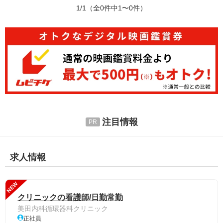
1/1
（全0件中1〜0件）
注目情報
求人情報
NEW
クリニックの看護師/日勤常勤
美田内科循環器科クリニック
正社員