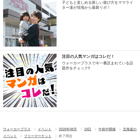
子どもと楽しめる新しい遊び方をママライ
ター達が現地から最新リポ！
注目の人気マンガはコレだ！
ウォーカープラスで今一番読まれている話
題作をチェック!!
ウォーカープラス
イベント
2026年08月
19日
午前中開催
北海道の
イベント
フリーマーケット
終了間近