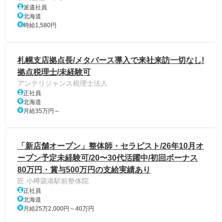
派遣社員
北海道
時給1,580円
札幌支店拠点長/メタバース導入で来社来訪一切なし!
拠点税理士/未経験可
アンテリジャンス税理士法人
正社員
北海道
月給35万円～
「新店舗オープン」整体師・セラピスト/26年10月オ
ープン予定未経験可/20〜30代活躍中/初回ボーナス
80万円・賞与500万円の支給実績あり
匠 小樽築港駅前整体院
正社員
北海道
月給25万2,000円～40万円