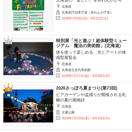
北海道の「楽しい」を赤れんがから
北海道
北海道庁旧本庁舎（赤れんが庁舎）
2026年7月5日(日)～9月12日(土)
特別展「光と遊ぶ！超体験型ミュー
ジアム 魔法の美術館」(北海道)
体を使って楽しめる、光とアートの体
感型展覧会
北海道
北海道立近代美術館
2026年7月17日(金)～8月30日(日)
2026さっぽろ夏まつり(第73回)
ビアガーデンや盆踊りが開催される札
幌の夏の風物詩
北海道
大通公園
2026年7月23日(木)～8月18日(火)