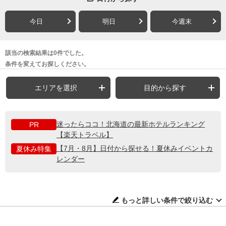
今日
明日
今週末
該当の検索結果は0件でした。
条件を変えてお探しください。
エリアを選択
目的から探す
迷ったらココ！北海道の最新ホテルランキング
PR
【楽天トラベル】
【7月・8月】日付から探せる！夏休みイベントカ
夏休み特集
レンダー
もっと詳しい条件で絞り込む