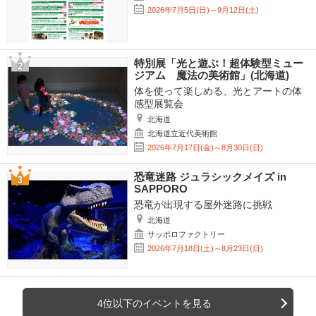
2026年7月5日(日)～9月12日(土)
特別展「光と遊ぶ！超体験型ミュー
ジアム 魔法の美術館」(北海道)
体を使って楽しめる、光とアートの体
感型展覧会
北海道
北海道立近代美術館
2026年7月17日(金)～8月30日(日)
恐竜迷路 ジュラシックメイズ in
SAPPORO
恐竜が出現する屋外迷路に挑戦
北海道
サッポロファクトリー
2026年7月18日(土)～8月23日(日)
4位以下のイベントを見る