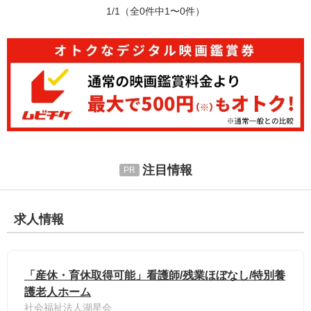
1/1
（全0件中1〜0件）
注目情報
求人情報
「産休・育休取得可能」看護師/残業ほぼなし/特別養
護老人ホーム
社会福祉法人湖星会