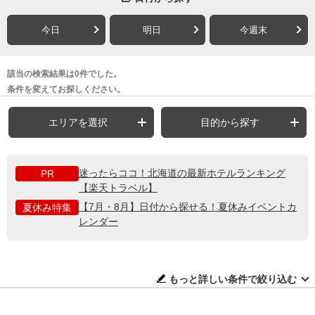
今日
明日
今週末
該当の検索結果は0件でした。
条件を変えてお探しください。
エリアを選択
目的から探す
迷ったらココ！北海道の最新ホテルランキング
PR
【楽天トラベル】
【7月・8月】日付から探せる！夏休みイベントカ
夏休み特集
レンダー
もっと詳しい条件で絞り込む