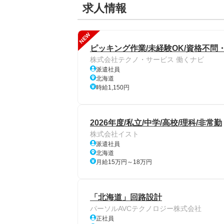
求人情報
NEW
ピッキング作業/未経験OK/資格不問・
株式会社テクノ・サービス 働くナビ
派遣社員
北海道
時給1,150円
2026年度/私立/中学/高校/理科/非常勤
株式会社イスト
派遣社員
北海道
月給15万円～18万円
「北海道」回路設計
パーソルAVCテクノロジー株式会社
正社員