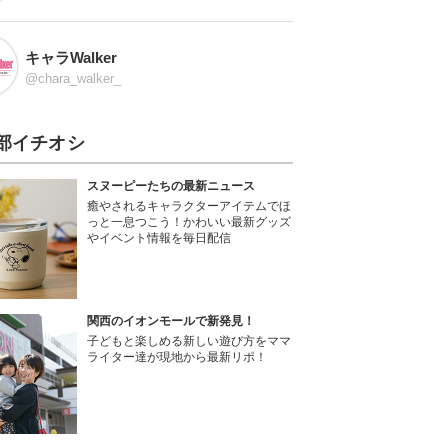
キャラWalker
@chara_walker_
部イチオシ
スヌーピーたちの最新ニュース
癒やされるキャラクターアイテムでほ
っと一息つこう！かわいい最新グッズ
やイベント情報を毎日配信
関西のイオンモールで新発見！
子どもと楽しめる新しい遊び方をママ
ライター達が現地から最新リポ！