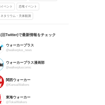
酒イベント
恐竜イベント
ラネタリウム・天体観測
X(旧Twitter)で最新情報をチェック
ウォーカープラス
@walkerplus_news
ウォーカープラス漫画部
@walkerpluscomic
関西ウォーカー
@KansaiWalkers
東海ウォーカー
@TokaiWalkers