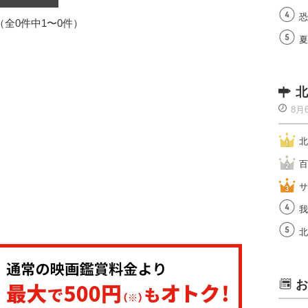
恐
1（全0件中1〜0件）
夏
北
8月
北
百
サ
我
北
お