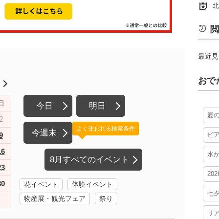
北
閲
最近見
おで
月
日
今日
明日
夏
2
よく使われる検索条件
今週末
9
ビ
16
水
8月すべてのイベント
23
20
30
花イベント
体験イベント
七
物産展・観光フェア
祭り
リ