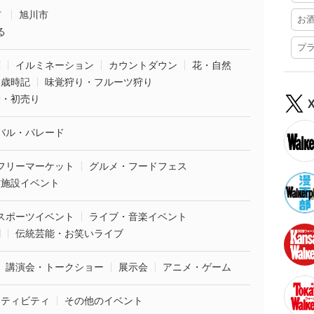
市
旭川市
お
る
プ
葉
イルミネーション
カウントダウン
花・自然
・歳時記
味覚狩り・フルーツ狩り
袋・初売り
バル・パレード
フリーマーケット
グルメ・フードフェス
業施設イベント
スポーツイベント
ライブ・音楽イベント
劇
伝統芸能・お笑いライブ
講演会・トークショー
展示会
アニメ・ゲーム
クティビティ
その他のイベント