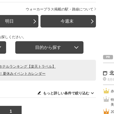
ウォーカープラス掲載の駅・路線について
明日
今週末
お探しください。
目的から探す
ホテルランキング【楽天トラベル】
北
る！夏休みイベントカレンダー
8月
赤
もっと詳しい条件で絞り込む
特
美
1
2