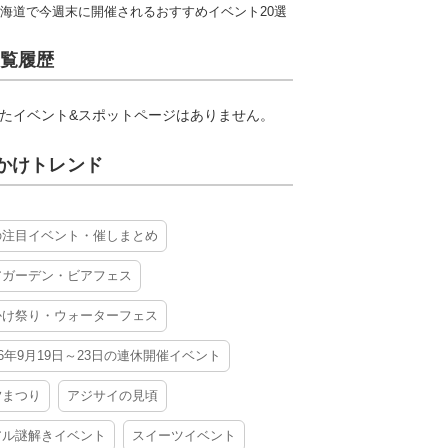
海道で今週末に開催されるおすすめイベント20選
覧履歴
たイベント&スポットページはありません。
かけトレンド
の注目イベント・催しまとめ
アガーデン・ビアフェス
かけ祭り・ウォーターフェス
26年9月19日～23日の連休開催イベント
夕まつり
アジサイの見頃
アル謎解きイベント
スイーツイベント