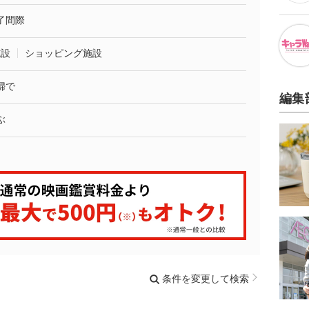
了間際
施設
ショッピング施設
婦で
編集
ぶ
条件を変更して検索