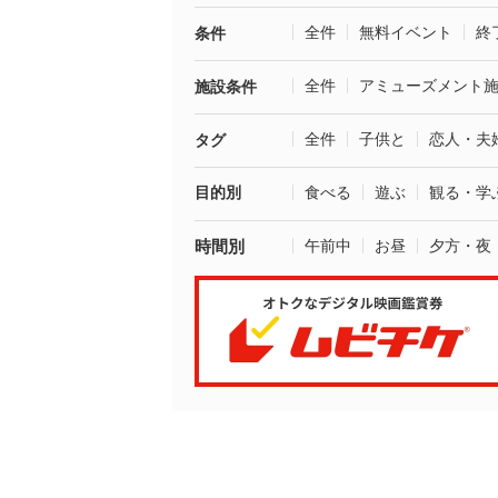
全件
無料イベント
終
条件
全件
アミューズメント
施設条件
全件
子供と
恋人・夫
タグ
目的別
食べる
遊ぶ
観る・学
時間別
午前中
お昼
夕方・夜