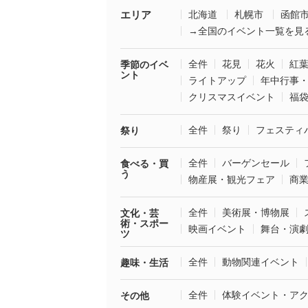
エリア
北海道
札幌市
函館
→全国のイベント一覧を見
全件
花見
花火
紅
季節のイベ
ント
ライトアップ
年中行事
クリスマスイベント
福
全件
祭り
フェスティ
祭り
全件
バーゲンセール
食べる・買
う
物産展・観光フェア
商
全件
美術展・博物展
文化・芸
術・スポー
映画イベント
舞台・演
ツ
全件
動物関連イベント
趣味・生活
全件
体験イベント・ア
その他