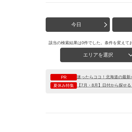
今日
該当の検索結果は0件でした。条件を変えて
エリアを選択
迷ったらココ！北海道の最新
PR
【7月・8月】日付から探せ
夏休み特集