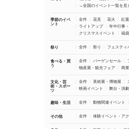
→全国のイベント一覧を見
全件
花見
花火
紅
季節のイベ
ント
ライトアップ
年中行事
クリスマスイベント
福
全件
祭り
フェスティ
祭り
全件
バーゲンセール
食べる・買
う
物産展・観光フェア
商
全件
美術展・博物展
文化・芸
術・スポー
映画イベント
舞台・演
ツ
全件
動物関連イベント
趣味・生活
全件
体験イベント・ア
その他