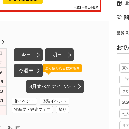
北
閲
最近見
月
おで
日
今日
明日
2
夏
よく使われる検索条件
今週末
9
ビ
16
8月すべてのイベント
23
水
30
花イベント
体験イベント
20
物産展・観光フェア
祭り
七
リ
市
旭川市