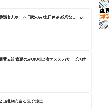
養護老人ホーム/日勤のみ/土日休み/残業なし・少
通費支給/夜勤のみOK/担当者オススメ/サービス付
2日/札幌市白石区/介護士