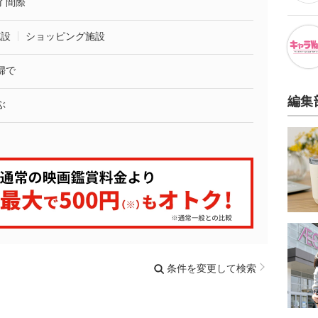
了間際
施設
ショッピング施設
婦で
編集
ぶ
条件を変更して検索