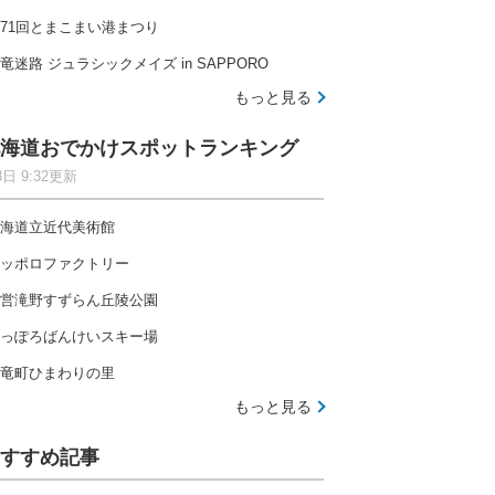
71回とまこまい港まつり
竜迷路 ジュラシックメイズ in SAPPORO
もっと見る
海道おでかけスポットランキング
8日 9:32更新
海道立近代美術館
ッポロファクトリー
営滝野すずらん丘陵公園
っぽろばんけいスキー場
竜町ひまわりの里
もっと見る
すすめ記事