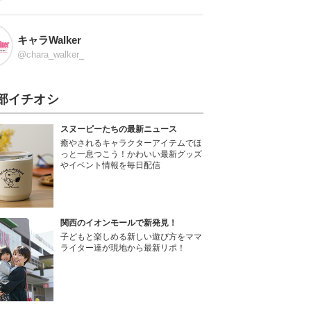
キャラWalker
@chara_walker_
部イチオシ
スヌーピーたちの最新ニュース
癒やされるキャラクターアイテムでほ
っと一息つこう！かわいい最新グッズ
やイベント情報を毎日配信
関西のイオンモールで新発見！
子どもと楽しめる新しい遊び方をママ
ライター達が現地から最新リポ！