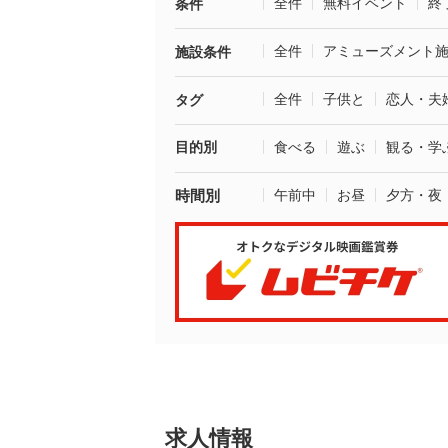
全件
無料イベント
終
条件
全件
アミューズメント
施設条件
全件
子供と
恋人・夫
タグ
目的別
食べる
遊ぶ
観る・学
時間別
午前中
お昼
夕方・夜
求人情報