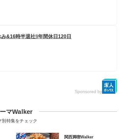
&16時半退社!/年間休日120日
Sponsored by
ーマWalker
マ別特集をチェック
関西満喫Walker