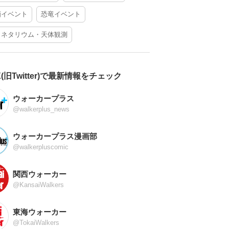
酒イベント
恐竜イベント
ラネタリウム・天体観測
X(旧Twitter)で最新情報をチェック
ウォーカープラス
@walkerplus_news
ウォーカープラス漫画部
@walkerpluscomic
関西ウォーカー
@KansaiWalkers
東海ウォーカー
@TokaiWalkers