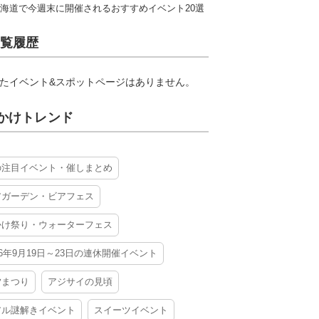
海道で今週末に開催されるおすすめイベント20選
覧履歴
たイベント&スポットページはありません。
かけトレンド
の注目イベント・催しまとめ
アガーデン・ビアフェス
かけ祭り・ウォーターフェス
26年9月19日～23日の連休開催イベント
夕まつり
アジサイの見頃
アル謎解きイベント
スイーツイベント