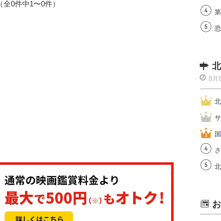
1（全0件中1〜0件）
第
恐
北
8月
北
サ
国
さ
北
お