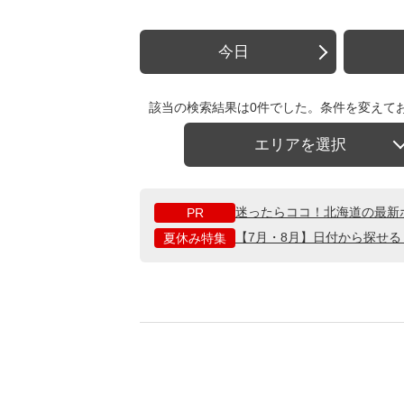
今日
該当の検索結果は0件でした。条件を変えて
エリアを選択
迷ったらココ！北海道の最新
PR
【7月・8月】日付から探せ
夏休み特集