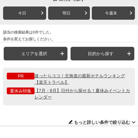
今日
明日
今週末
該当の検索結果は0件でした。
条件を変えてお探しください。
エリアを選択
目的から探す
迷ったらココ！北海道の最新ホテルランキング
PR
【楽天トラベル】
【7月・8月】日付から探せる！夏休みイベントカ
夏休み特集
レンダー
もっと詳しい条件で絞り込む