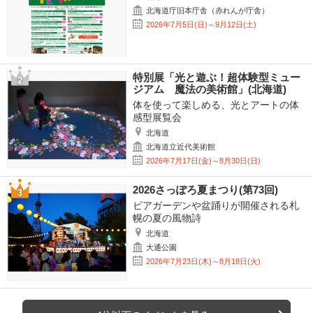
北海道庁旧本庁舎（赤れんが庁舎）
2026年7月5日(日)～9月12日(土)
特別展「光と遊ぶ！超体験型ミュー
ジアム 魔法の美術館」(北海道)
体を使って楽しめる、光とアートの体
感型展覧会
北海道
北海道立近代美術館
2026年7月17日(金)～8月30日(日)
2026さっぽろ夏まつり(第73回)
ビアガーデンや盆踊りが開催される札
幌の夏の風物詩
北海道
大通公園
2026年7月23日(木)～8月18日(火)