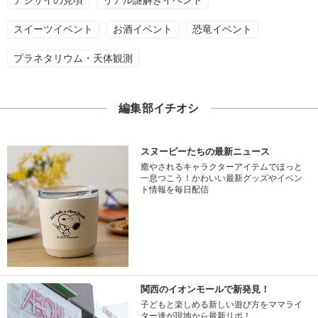
アジサイの見頃
リアル謎解きイベント
スイーツイベント
お酒イベント
恐竜イベント
プラネタリウム・天体観測
編集部イチオシ
スヌーピーたちの最新ニュース
癒やされるキャラクターアイテムでほっと
一息つこう！かわいい最新グッズやイベン
ト情報を毎日配信
関西のイオンモールで新発見！
子どもと楽しめる新しい遊び方をママライ
ター達が現地から最新リポ！