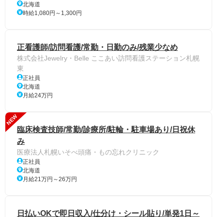
北海道
時給1,080円～1,300円
正看護師/訪問看護/常勤・日勤のみ/残業少なめ
株式会社Jewelry・Belle ここあい訪問看護ステーション札幌
東
正社員
北海道
月給24万円
NEW
臨床検査技師/常勤/診療所/駐輪・駐車場あり/日祝休
み
医療法人札幌いそべ頭痛・もの忘れクリニック
正社員
北海道
月給21万円～26万円
日払いOKで即日収入/仕分け・シール貼り/単発1日～