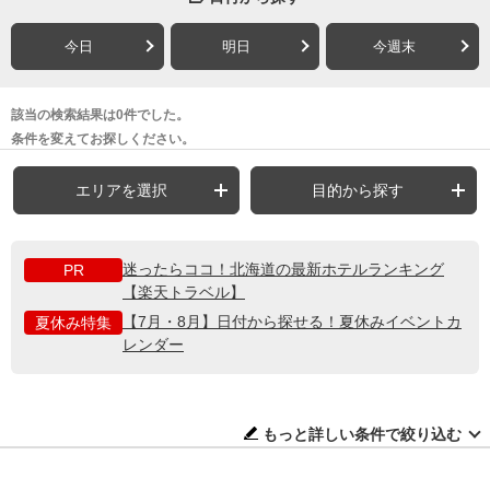
今日
明日
今週末
該当の検索結果は0件でした。
条件を変えてお探しください。
エリアを選択
目的から探す
迷ったらココ！北海道の最新ホテルランキング
PR
【楽天トラベル】
【7月・8月】日付から探せる！夏休みイベントカ
夏休み特集
レンダー
もっと詳しい条件で絞り込む