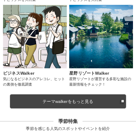
ビジネスWalker
星野リゾートWalker
気になるビジネスのアレコレ、ヒット
星野リゾートが運営する多彩な施設の
の裏側を徹底調査
最新情報をチェック！
テーマwalkerをもっと見る
季節特集
季節を感じる人気のスポットやイベントを紹介