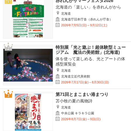
赤れんがサマーフェスタ2026
北海道の「楽しい」を赤れんがから
北海道
北海道庁旧本庁舎（赤れんが庁舎）
2026年7月5日(日)～9月12日(土)
特別展「光と遊ぶ！超体験型ミュー
ジアム 魔法の美術館」(北海道)
体を使って楽しめる、光とアートの体
感型展覧会
北海道
北海道立近代美術館
2026年7月17日(金)～8月30日(日)
第71回とまこまい港まつり
苫小牧の夏の風物詩
北海道
中央公園 キラキラ公園
2026年8月7日(金)～9日(日)