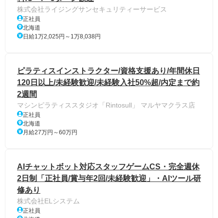
株式会社ライジングサンセキュリティーサービス
正社員
北海道
日給1万2,025円～1万8,038円
ピラティスインストラクター/資格支援あり/年間休日
120日以上/未経験歓迎/未経験入社50%超/内定まで約
2週間
マシンピラティススタジオ「Rintosull」 マルヤマクラス店
正社員
北海道
月給27万円～60万円
AIチャットボット対応スタッフゲームCS・完全週休
2日制「正社員/賞与年2回/未経験歓迎」・AIツール研
修あり
株式会社ELシステム
正社員