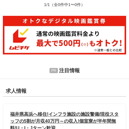
1/1
（全0件中1〜0件）
注目情報
求人情報
福井県高浜へ移住!インフラ施設の施設警備/現役スタ
ッフの5割が月収40万円～の収入!個室寮が半年間無
料!U・I・Jターン歓迎