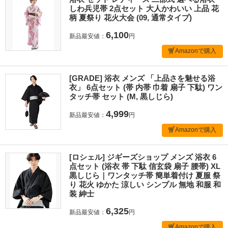
しわ兵児帯 2点セット 大人かわいい 上品 花
柄 夏祭り 花火大会 (09, 通常タイプ)
6,100
新品最安値：
円
Amazonで購入
[GRADE] 浴衣 メンズ 「上品さを魅せる浴
衣」 6点セット (帯 内帯 巾着 扇子 下駄) ワン
タッチ帯 セット (M, 黒しじら)
4,999
新品最安値：
円
Amazonで購入
[ロシェル] ジギーズショップ メンズ 浴衣 6
点セット (浴衣 帯 下駄 信玄袋 扇子 腰帯) XL
黒しじら｜ワンタッチ帯 簡単着付け 夏服 祭
り 花火 ゆかた 涼しい シンプル 無地 和服 和
装 紳士
6,325
新品最安値：
円
Amazonで購入