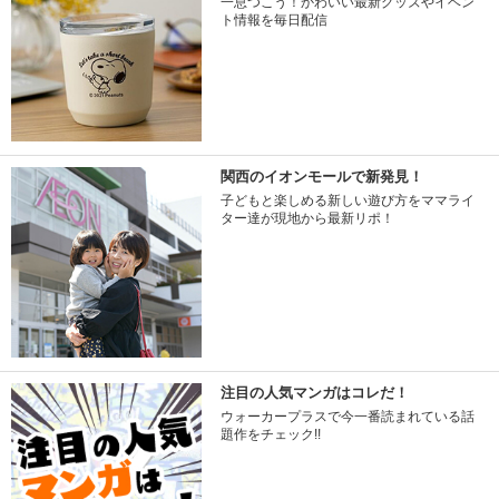
一息つこう！かわいい最新グッズやイベン
ト情報を毎日配信
関西のイオンモールで新発見！
子どもと楽しめる新しい遊び方をママライ
ター達が現地から最新リポ！
注目の人気マンガはコレだ！
ウォーカープラスで今一番読まれている話
題作をチェック!!