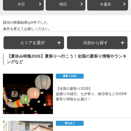
今日
明日
今週末
該当の検索結果は0件でした。
条件を変えてお探しください。
エリアを選択
目的から探す
【夏休み特集2026】夏祭りへ行こう！全国の夏祭り情報やランキ
ングなど
夏祭り2026
【全国の夏祭り2026】
盆踊りや縁日、七夕祭り、納涼祭など2026年
夏祭り情報をお届け！
屋台あり