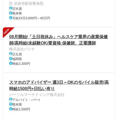
匠 水前寺駅前整体院
正社員
熊本県
月給24万3,000円～40万円
NEW
08月開始/「土日祝休み」ヘルスケア業界の産業保健
師/高時給/未経験OK/要資格:保健師、正看護師
株式会社パソナ
正社員
福岡県
時給2,300円
スマホのアドバイザー 週3日～OKのモバイル販売!高
時給1500円+日払い有り
パーソルマーケティング株式会社
アルバイト・パート
熊本県
時給1,500円