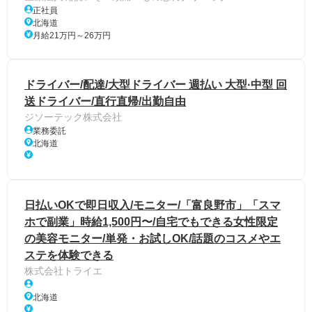
正社員
北海道
月給21万円～26万円
ドライバー/配達/大型ドライバー 週払い 大型·中型 回
送ドライバー/直行直帰/出勤自由
ジソーテック株式会社
業務委託
北海道
日払いOKで即日収入/モニター/「富良野市」「スマ
ホで副業」時給1,500円〜/自宅でもできる女性限定
の美容モニター/単発・お試しOK/話題のコスメやエ
ステを体験できる
株式会社トライエ
北海道