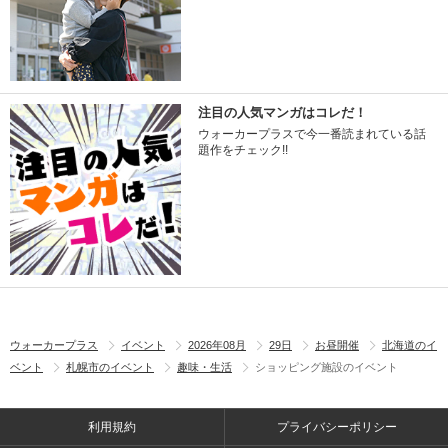
注目の人気マンガはコレだ！
ウォーカープラスで今一番読まれている話
題作をチェック!!
ウォーカープラス
イベント
2026年08月
29日
お昼開催
北海道のイ
ベント
札幌市のイベント
趣味・生活
ショッピング施設のイベント
利用規約
プライバシーポリシー