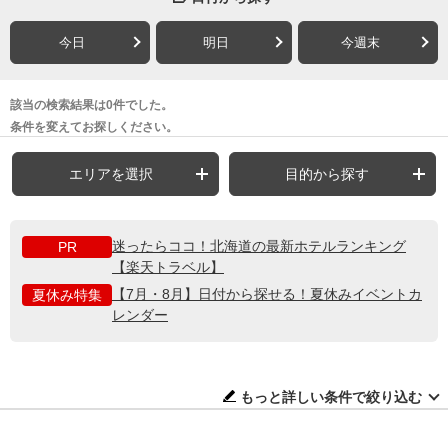
今日
明日
今週末
該当の検索結果は0件でした。
条件を変えてお探しください。
エリアを選択
目的から探す
迷ったらココ！北海道の最新ホテルランキング
PR
【楽天トラベル】
【7月・8月】日付から探せる！夏休みイベントカ
夏休み特集
レンダー
もっと詳しい条件で絞り込む