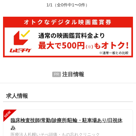
1/1
（全0件中1〜0件）
注目情報
求人情報
NEW
臨床検査技師/常勤/診療所/駐輪・駐車場あり/日祝休
み
医療法人札幌いそべ頭痛・もの忘れクリニック