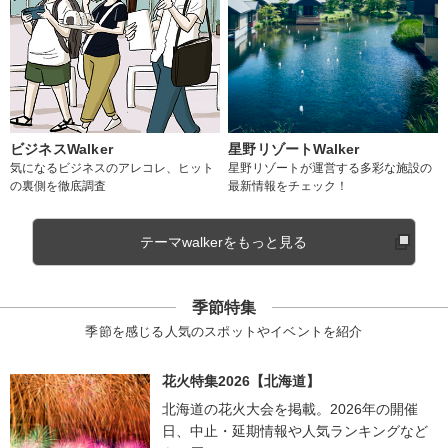
ビジネスWalker
星野リゾートWalker
気になるビジネスのアレコレ、ヒット
星野リゾートが運営する多彩な施設の
の裏側を徹底調査
最新情報をチェック！
テーマwalkerをもっと見る
季節特集
季節を感じる人気のスポットやイベントを紹介
花火特集2026【北海道】
北海道の花火大会を掲載。2026年の開催
日、中止・延期情報や人気ランキングなど