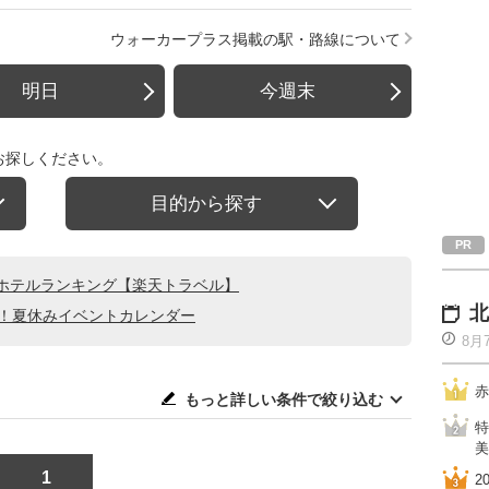
ウォーカープラス掲載の駅・路線について
明日
今週末
お探しください。
目的から探す
ホテルランキング【楽天トラベル】
北
る！夏休みイベントカレンダー
8月
赤
もっと詳しい条件で絞り込む
特
美
1
2