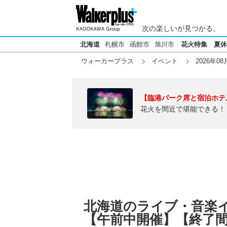
次の楽しいが見つかる。
北海道
札幌市
函館市
旭川市
花火特集
夏休
ウォーカープラス
イベント
2026年08
【臨港パーク席と宿泊ホテ
花火を間近で堪能できる！
北海道のライブ・音楽イベ
【午前中開催】【終了