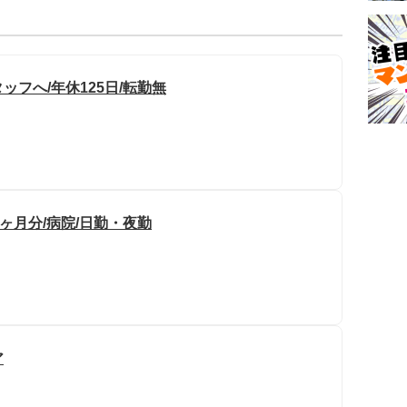
フへ/年休125日/転勤無
5ヶ月分/病院/日勤・夜勤
ア