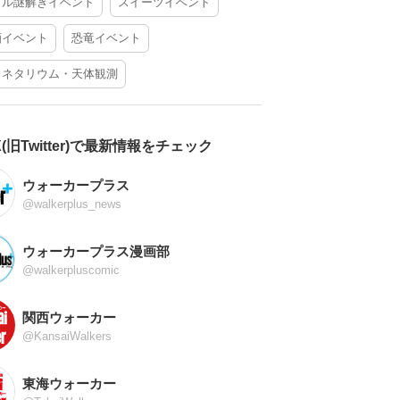
アル謎解きイベント
スイーツイベント
酒イベント
恐竜イベント
ラネタリウム・天体観測
X(旧Twitter)で最新情報をチェック
ウォーカープラス
@walkerplus_news
ウォーカープラス漫画部
@walkerpluscomic
関西ウォーカー
@KansaiWalkers
東海ウォーカー