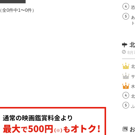
恐
1（全0件中1〜0件）
あ
ト
北
8月
北
サ
水
北
ふ
お