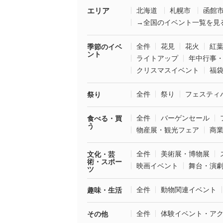
エリア
北海道
札幌市
函館
→全国のイベント一覧を見
全件
花見
花火
紅
季節のイベ
ント
ライトアップ
年中行事
クリスマスイベント
福
全件
祭り
フェスティ
祭り
全件
バーゲンセール
食べる・買
う
物産展・観光フェア
商
全件
美術展・博物展
文化・芸
術・スポー
映画イベント
舞台・演
ツ
全件
動物関連イベント
趣味・生活
全件
体験イベント・ア
その他