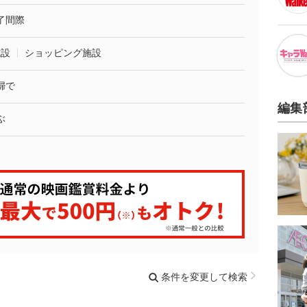
了間際
施設
ショッピング施設
婦で
編集
ぶ
条件を変更して検索