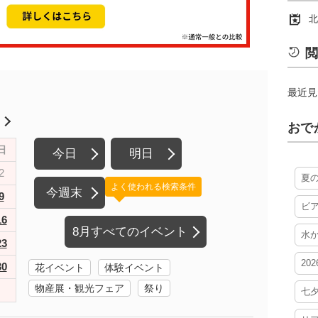
北
閲
最近見
月
おで
日
今日
明日
2
夏
よく使われる検索条件
今週末
9
ビ
16
8月すべてのイベント
水
23
20
30
花イベント
体験イベント
物産展・観光フェア
祭り
七