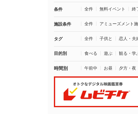
全件
無料イベント
終
条件
全件
アミューズメント
施設条件
全件
子供と
恋人・夫
タグ
目的別
食べる
遊ぶ
観る・学
時間別
午前中
お昼
夕方・夜