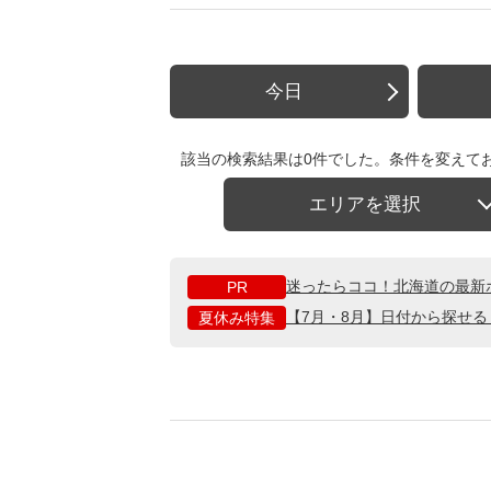
今日
該当の検索結果は0件でした。条件を変えて
エリアを選択
迷ったらココ！北海道の最新
PR
【7月・8月】日付から探せ
夏休み特集