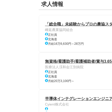
求人情報
「総合職」未経験からプロの農協スタッ
峰延農業協同組合
正社員
北海道
月給16万6,630円～28万円
無資格/看護助手/看護補助者/賞与3.6
医療法人渓和会江別病院
正社員
北海道
月給20万3,100円～
半導体インテグレーションエンジニ
Cyient株式会社