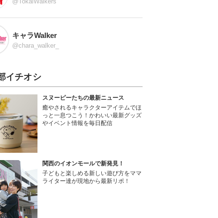
@TokaiWalkers
キャラWalker
@chara_walker_
部イチオシ
スヌーピーたちの最新ニュース
癒やされるキャラクターアイテムでほ
っと一息つこう！かわいい最新グッズ
やイベント情報を毎日配信
関西のイオンモールで新発見！
子どもと楽しめる新しい遊び方をママ
ライター達が現地から最新リポ！