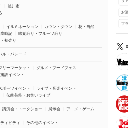
リ
市
旭川市
お
る
プ
葉
イルミネーション
カウントダウン
花・自然
・歳時記
味覚狩り・フルーツ狩り
袋・初売り
バル・パレード
フリーマーケット
グルメ・フードフェス
業施設イベント
スポーツイベント
ライブ・音楽イベント
劇
伝統芸能・お笑いライブ
講演会・トークショー
展示会
アニメ・ゲーム
クティビティ
その他のイベント