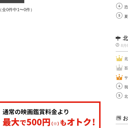
恐
1（全0件中1〜0件）
夏
北
8月
北
百
サ
我
北
お