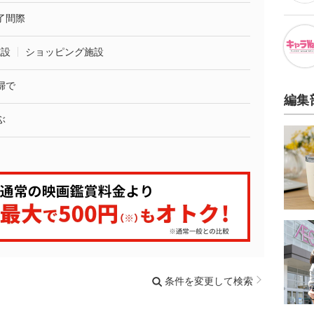
了間際
施設
ショッピング施設
婦で
編集
ぶ
条件を変更して検索