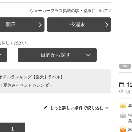
ウォーカープラス掲載の駅・路線について
明日
今週末
お探しください。
目的から探す
ホテルランキング【楽天トラベル】
北
る！夏休みイベントカレンダー
8月
赤
もっと詳しい条件で絞り込む
特
美
1
2