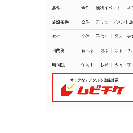
全件
無料イベント
終
条件
全件
アミューズメント
施設条件
全件
子供と
恋人・夫
タグ
目的別
食べる
遊ぶ
観る・学
時間別
午前中
お昼
夕方・夜