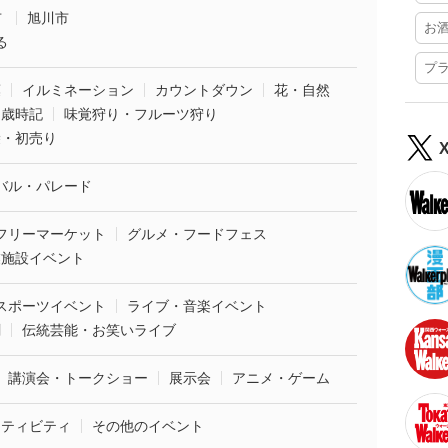
市
旭川市
お
る
プ
葉
イルミネーション
カウントダウン
花・自然
・歳時記
味覚狩り・フルーツ狩り
袋・初売り
バル・パレード
フリーマーケット
グルメ・フードフェス
業施設イベント
スポーツイベント
ライブ・音楽イベント
劇
伝統芸能・お笑いライブ
講演会・トークショー
展示会
アニメ・ゲーム
クティビティ
その他のイベント