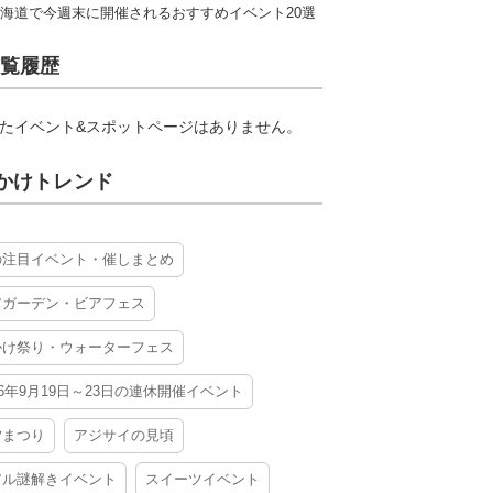
海道で今週末に開催されるおすすめイベント20選
覧履歴
たイベント&スポットページはありません。
かけトレンド
の注目イベント・催しまとめ
アガーデン・ビアフェス
かけ祭り・ウォーターフェス
26年9月19日～23日の連休開催イベント
夕まつり
アジサイの見頃
アル謎解きイベント
スイーツイベント