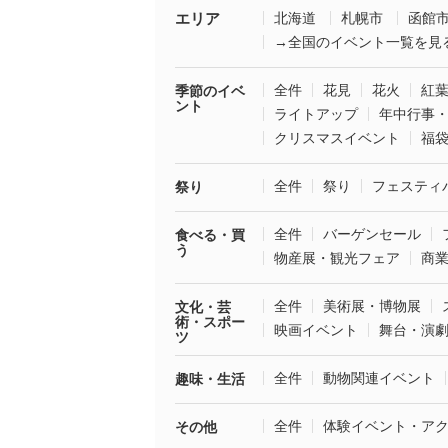
エリア
北海道
札幌市
函館
→全国のイベント一覧を見
全件
花見
花火
紅
季節のイベ
ント
ライトアップ
年中行事
クリスマスイベント
福
全件
祭り
フェスティ
祭り
全件
バーゲンセール
食べる・買
う
物産展・観光フェア
商
全件
美術展・博物展
文化・芸
術・スポー
映画イベント
舞台・演
ツ
全件
動物関連イベント
趣味・生活
全件
体験イベント・ア
その他