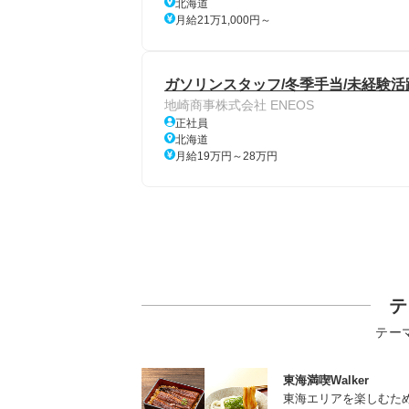
北海道
月給21万1,000円～
ガソリンスタッフ/冬季手当/未経験活
地崎商事株式会社 ENEOS
正社員
北海道
月給19万円～28万円
テ
テー
東海満喫Walker
東海エリアを楽しむた