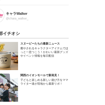
キャラWalker
@chara_walker_
部イチオシ
スヌーピーたちの最新ニュース
癒やされるキャラクターアイテムでほ
っと一息つこう！かわいい最新グッズ
やイベント情報を毎日配信
関西のイオンモールで新発見！
子どもと楽しめる新しい遊び方をママ
ライター達が現地から最新リポ！