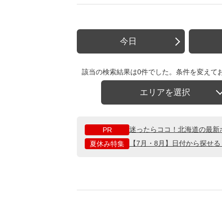
今日
該当の検索結果は0件でした。条件を変えて
エリアを選択
迷ったらココ！北海道の最新
PR
【7月・8月】日付から探せ
夏休み特集