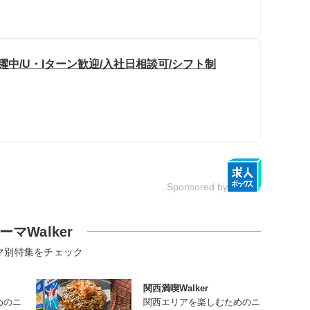
躍中/U・Iターン歓迎/入社日相談可/シフト制
Sponsored by
ーマWalker
マ別特集をチェック
関西満喫Walker
めのニ
関西エリアを楽しむためのニ