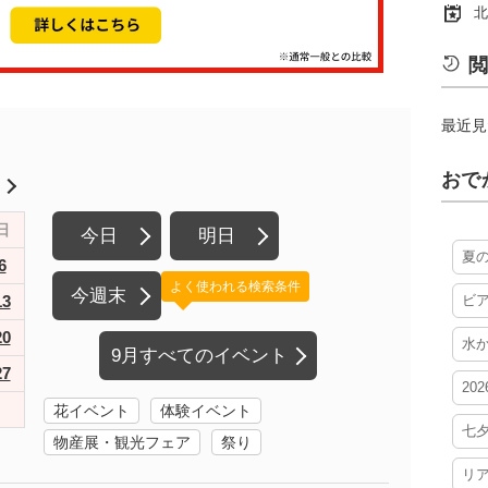
北
閲
最近見
おで
月
日
今日
明日
夏
6
よく使われる検索条件
今週末
13
ビ
20
水
9月すべてのイベント
27
20
花イベント
体験イベント
七
物産展・観光フェア
祭り
リ