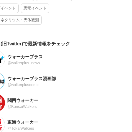
酒イベント
恐竜イベント
ラネタリウム・天体観測
X(旧Twitter)で最新情報をチェック
ウォーカープラス
@walkerplus_news
ウォーカープラス漫画部
@walkerpluscomic
関西ウォーカー
@KansaiWalkers
東海ウォーカー
@TokaiWalkers