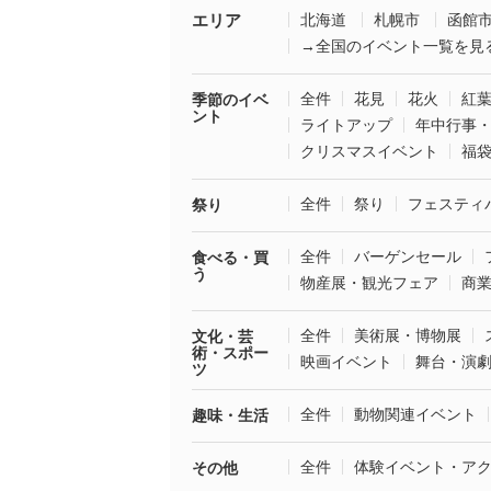
エリア
北海道
札幌市
函館
→全国のイベント一覧を見
全件
花見
花火
紅
季節のイベ
ント
ライトアップ
年中行事
クリスマスイベント
福
全件
祭り
フェスティ
祭り
全件
バーゲンセール
食べる・買
う
物産展・観光フェア
商
全件
美術展・博物展
文化・芸
術・スポー
映画イベント
舞台・演
ツ
全件
動物関連イベント
趣味・生活
全件
体験イベント・ア
その他