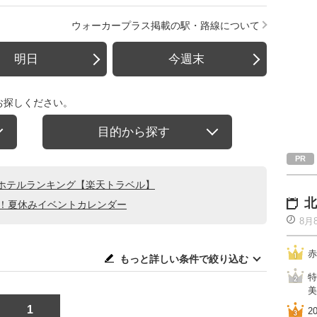
ウォーカープラス掲載の駅・路線について
明日
今週末
お探しください。
目的から探す
ホテルランキング【楽天トラベル】
北
る！夏休みイベントカレンダー
8月
赤
もっと詳しい条件で絞り込む
特
美
1
2