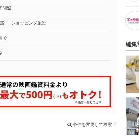
了間際
施設
ショッピング施設
婦で
編集
ぶ
条件を変更して検索