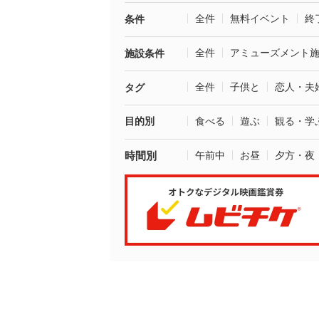
全件
無料イベント
終
条件
全件
アミューズメント
施設条件
全件
子供と
恋人・夫
タグ
目的別
食べる
遊ぶ
観る・学
時間別
午前中
お昼
夕方・夜