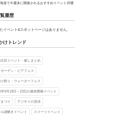
海道で今週末に開催されるおすすめイベント20選
覧履歴
たイベント&スポットページはありません。
かけトレンド
の注目イベント・催しまとめ
アガーデン・ビアフェス
かけ祭り・ウォーターフェス
26年9月19日～23日の連休開催イベント
夕まつり
アジサイの見頃
アル謎解きイベント
スイーツイベント