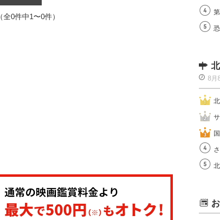
第
1（全0件中1〜0件）
恐
北
8月
北
サ
国
さ
北
お