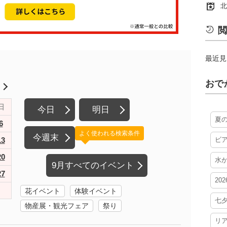
北
閲
最近見
おで
月
日
今日
明日
夏
6
よく使われる検索条件
今週末
13
ビ
20
水
9月すべてのイベント
27
20
花イベント
体験イベント
七
物産展・観光フェア
祭り
リ