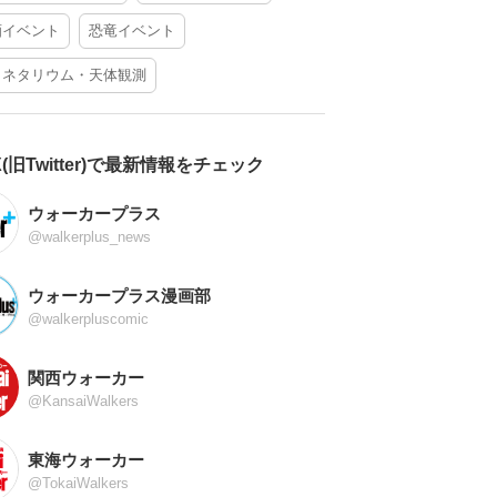
酒イベント
恐竜イベント
ラネタリウム・天体観測
X(旧Twitter)で最新情報をチェック
ウォーカープラス
@walkerplus_news
ウォーカープラス漫画部
@walkerpluscomic
関西ウォーカー
@KansaiWalkers
東海ウォーカー
@TokaiWalkers