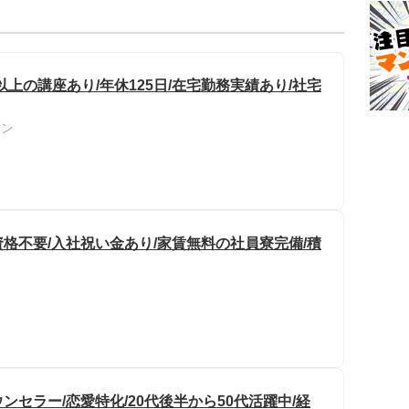
種以上の講座あり/年休125日/在宅勤務実績あり/社宅
ョン
資格不要/入社祝い金あり/家賃無料の社員寮完備/積
セラー/恋愛特化/20代後半から50代活躍中/経