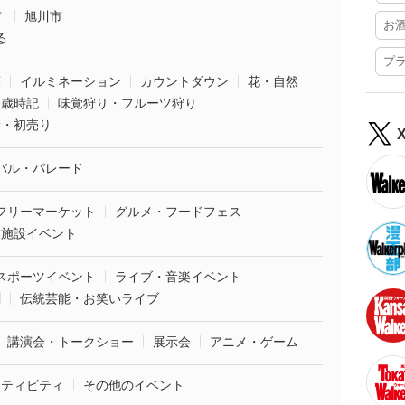
市
旭川市
お
る
プ
葉
イルミネーション
カウントダウン
花・自然
・歳時記
味覚狩り・フルーツ狩り
袋・初売り
バル・パレード
フリーマーケット
グルメ・フードフェス
業施設イベント
スポーツイベント
ライブ・音楽イベント
劇
伝統芸能・お笑いライブ
講演会・トークショー
展示会
アニメ・ゲーム
クティビティ
その他のイベント