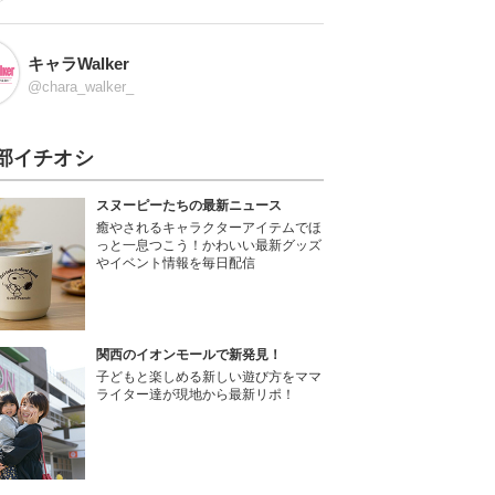
キャラWalker
@chara_walker_
部イチオシ
スヌーピーたちの最新ニュース
癒やされるキャラクターアイテムでほ
っと一息つこう！かわいい最新グッズ
やイベント情報を毎日配信
関西のイオンモールで新発見！
子どもと楽しめる新しい遊び方をママ
ライター達が現地から最新リポ！