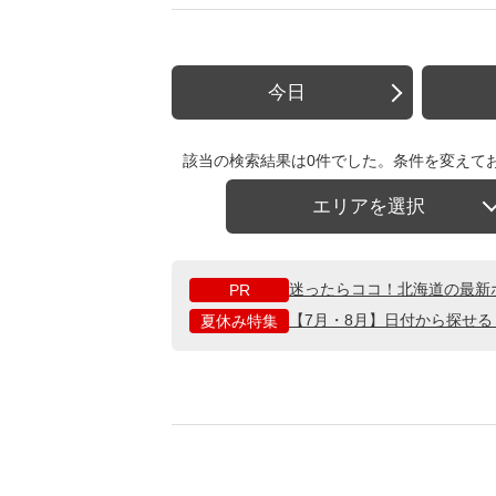
今日
該当の検索結果は0件でした。条件を変えて
エリアを選択
迷ったらココ！北海道の最新
PR
【7月・8月】日付から探せ
夏休み特集