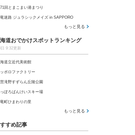
71回とまこまい港まつり
竜迷路 ジュラシックメイズ in SAPPORO
もっと見る
海道おでかけスポットランキング
8日 9:32更新
海道立近代美術館
ッポロファクトリー
営滝野すずらん丘陵公園
っぽろばんけいスキー場
竜町ひまわりの里
もっと見る
すすめ記事