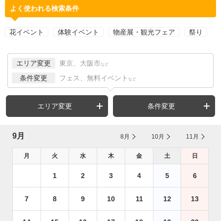
よく使われる検索条件
花イベント
体験イベント
物産展・観光フェア
祭り
エリア変更
東京、大阪市
など
条件変更
フェス、無料イベント
など
エリア変更
条件変更
9月
8月
10月
11月
月
火
水
木
金
土
日
1
2
3
4
5
6
7
8
9
10
11
12
13