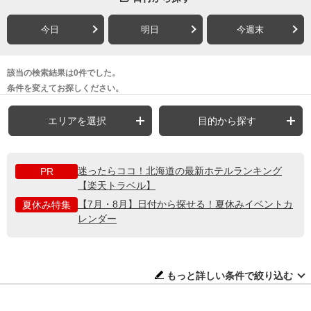
今日
明日
今週末
該当の検索結果は0件でした。
条件を変えてお探しください。
エリアを選択
目的から探す
迷ったらココ！北海道の最新ホテルランキング
PR
【楽天トラベル】
【7月・8月】日付から探せる！夏休みイベントカ
夏休み特集
レンダー
もっと詳しい条件で絞り込む