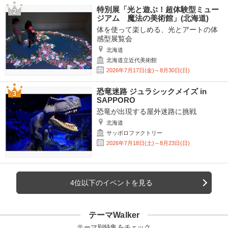
特別展「光と遊ぶ！超体験型ミュー
ジアム 魔法の美術館」(北海道)
体を使って楽しめる、光とアートの体
感型展覧会
北海道
北海道立近代美術館
2026年7月17日(金)～8月30日(日)
恐竜迷路 ジュラシックメイズ in
SAPPORO
恐竜が出現する屋外迷路に挑戦
北海道
サッポロファクトリー
2026年7月18日(土)～8月23日(日)
4位以下のイベントを見る
テーマWalker
テーマ別特集をチェック