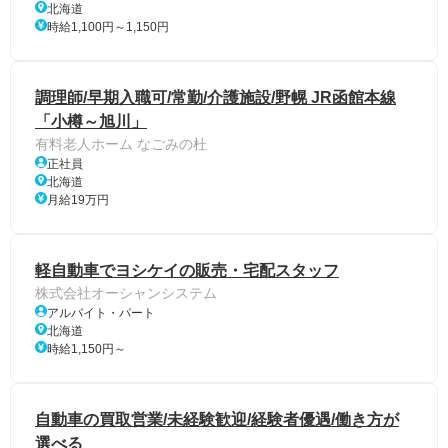
北海道
時給1,100円～1,150円
調理師/早期入職可/常勤/介護施設/野幌 JR函館本線
「小樽～旭川」
有料老人ホーム なごみの杜
正社員
北海道
月給19万円
軽自動車でヨシケイの販売・宅配スタッフ
株式会社オーシャンシステム
アルバイト・パート
北海道
時給1,150円～
自動車の買取営業/未経験歓迎/経験者優遇/働き方が
選べる