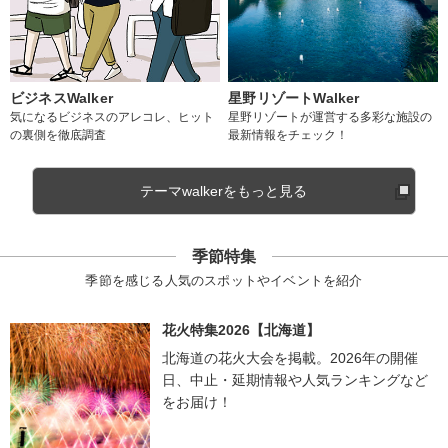
ビジネスWalker
星野リゾートWalker
気になるビジネスのアレコレ、ヒット
星野リゾートが運営する多彩な施設の
の裏側を徹底調査
最新情報をチェック！
テーマwalkerをもっと見る
季節特集
季節を感じる人気のスポットやイベントを紹介
花火特集2026【北海道】
北海道の花火大会を掲載。2026年の開催
日、中止・延期情報や人気ランキングなど
をお届け！