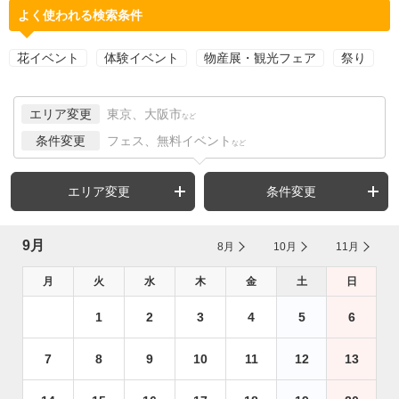
よく使われる検索条件
花イベント
体験イベント
物産展・観光フェア
祭り
エリア変更
東京、大阪市
など
条件変更
フェス、無料イベント
など
エリア変更
条件変更
9月
8月
10月
11月
月
火
水
木
金
土
日
1
2
3
4
5
6
7
8
9
10
11
12
13