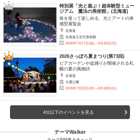
特別展「光と遊ぶ！超体験型ミュー
ジアム 魔法の美術館」(北海道)
体を使って楽しめる、光とアートの体
感型展覧会
北海道
北海道立近代美術館
2026年7月17日(金)～8月30日(日)
2026さっぽろ夏まつり(第73回)
ビアガーデンや盆踊りが開催される札
幌の夏の風物詩
北海道
大通公園
2026年7月23日(木)～8月18日(火)
4位以下のイベントを見る
テーマWalker
テーマ別特集をチェック