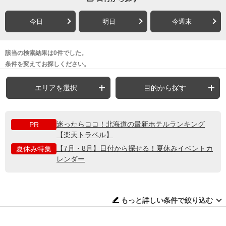
今日
明日
今週末
該当の検索結果は0件でした。
条件を変えてお探しください。
エリアを選択
目的から探す
迷ったらココ！北海道の最新ホテルランキング
PR
【楽天トラベル】
【7月・8月】日付から探せる！夏休みイベントカ
夏休み特集
レンダー
もっと詳しい条件で絞り込む