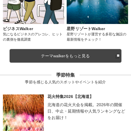
ビジネスWalker
星野リゾートWalker
気になるビジネスのアレコレ、ヒット
星野リゾートが運営する多彩な施設の
の裏側を徹底調査
最新情報をチェック！
テーマwalkerをもっと見る
季節特集
季節を感じる人気のスポットやイベントを紹介
花火特集2026【北海道】
北海道の花火大会を掲載。2026年の開催
日、中止・延期情報や人気ランキングなど
をお届け！