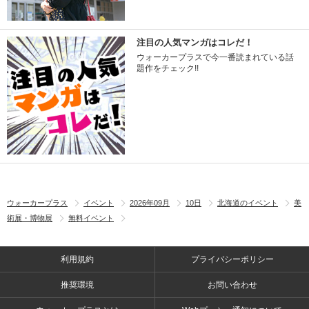
注目の人気マンガはコレだ！
ウォーカープラスで今一番読まれている話
題作をチェック!!
ウォーカープラス
イベント
2026年09月
10日
北海道のイベント
美
術展・博物展
無料イベント
利用規約
プライバシーポリシー
推奨環境
お問い合わせ