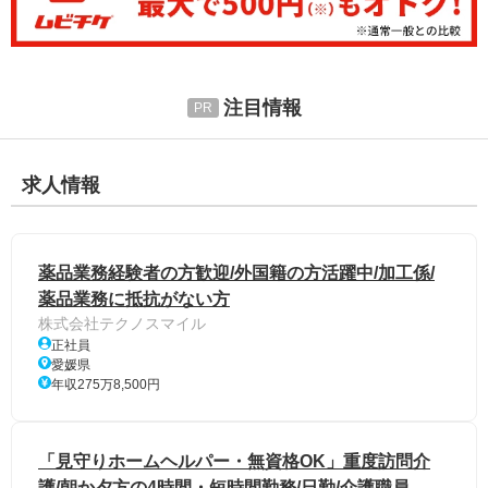
注目情報
求人情報
薬品業務経験者の方歓迎/外国籍の方活躍中/加工係/
薬品業務に抵抗がない方
株式会社テクノスマイル
正社員
愛媛県
年収275万8,500円
「見守りホームヘルパー・無資格OK」重度訪問介
護/朝か夕方の4時間・短時間勤務/日勤/介護職員