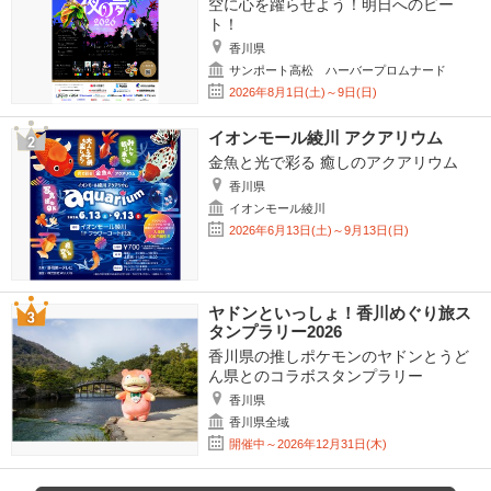
空に心を躍らせよう！明日へのビー
ト！
香川県
サンポート高松 ハーバープロムナード
2026年8月1日(土)～9日(日)
イオンモール綾川 アクアリウム
金魚と光で彩る 癒しのアクアリウム
香川県
イオンモール綾川
2026年6月13日(土)～9月13日(日)
ヤドンといっしょ！香川めぐり旅ス
タンプラリー2026
香川県の推しポケモンのヤドンとうど
ん県とのコラボスタンプラリー
香川県
香川県全域
開催中～2026年12月31日(木)