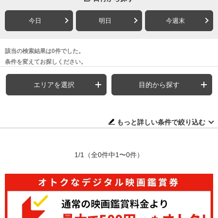
今日
明日
今週末
該当の検索結果は0件でした。
条件を変えてお探しください。
エリアを選択
目的から探す
もっと詳しい条件で絞り込む
1/1
（全0件中1〜0件）