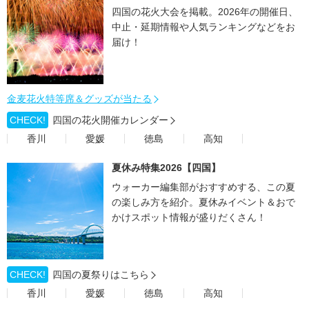
四国の花火大会を掲載。2026年の開催日、
中止・延期情報や人気ランキングなどをお
届け！
金麦花火特等席＆グッズが当たる
CHECK!
四国の花火開催カレンダー
香川
愛媛
徳島
高知
夏休み特集2026【四国】
ウォーカー編集部がおすすめする、この夏
の楽しみ方を紹介。夏休みイベント＆おで
かけスポット情報が盛りだくさん！
CHECK!
四国の夏祭りはこちら
香川
愛媛
徳島
高知