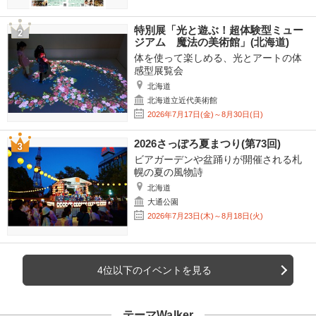
特別展「光と遊ぶ！超体験型ミュー
ジアム 魔法の美術館」(北海道)
体を使って楽しめる、光とアートの体
感型展覧会
北海道
北海道立近代美術館
2026年7月17日(金)～8月30日(日)
2026さっぽろ夏まつり(第73回)
ビアガーデンや盆踊りが開催される札
幌の夏の風物詩
北海道
大通公園
2026年7月23日(木)～8月18日(火)
4位以下のイベントを見る
テーマWalker