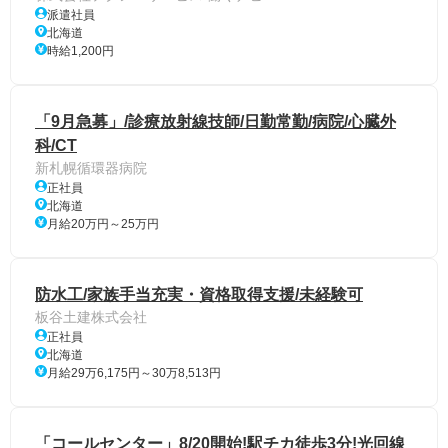
派遣社員
北海道
時給1,200円
「9月急募」/診療放射線技師/日勤常勤/病院/心臓外
科/CT
新札幌循環器病院
正社員
北海道
月給20万円～25万円
防水工/家族手当充実・資格取得支援/未経験可
板谷土建株式会社
正社員
北海道
月給29万6,175円～30万8,513円
「コールセンター」8/20開始!駅チカ徒歩3分!光回線