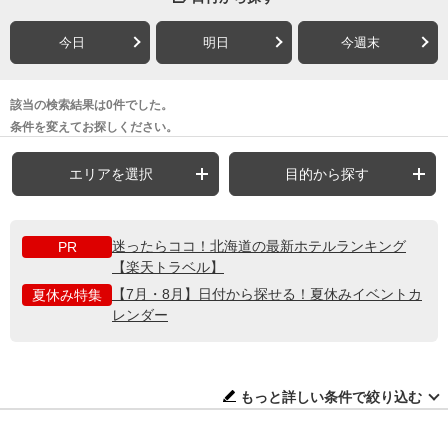
今日
明日
今週末
該当の検索結果は0件でした。
条件を変えてお探しください。
エリアを選択
目的から探す
迷ったらココ！北海道の最新ホテルランキング
PR
【楽天トラベル】
【7月・8月】日付から探せる！夏休みイベントカ
夏休み特集
レンダー
もっと詳しい条件で絞り込む