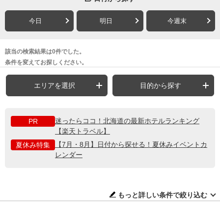
今日
明日
今週末
該当の検索結果は0件でした。
条件を変えてお探しください。
エリアを選択
目的から探す
迷ったらココ！北海道の最新ホテルランキング
PR
【楽天トラベル】
【7月・8月】日付から探せる！夏休みイベントカ
夏休み特集
レンダー
もっと詳しい条件で絞り込む