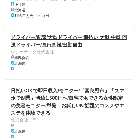
正社員
北海道
月給21万円～26万円
ドライバー/配達/大型ドライバー 週払い 大型·中型 回
送ドライバー/直行直帰/出勤自由
ジソーテック株式会社
業務委託
北海道
日払いOKで即日収入/モニター/「富良野市」「スマ
ホで副業」時給1,500円〜/自宅でもできる女性限定
の美容モニター/単発・お試しOK/話題のコスメやエ
ステを体験できる
株式会社トライエ
北海道