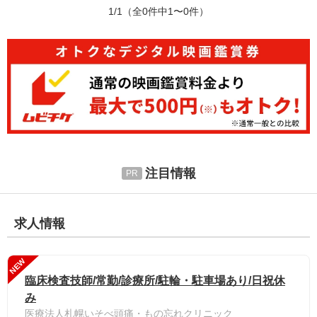
1/1
（全0件中1〜0件）
注目情報
求人情報
NEW
臨床検査技師/常勤/診療所/駐輪・駐車場あり/日祝休
み
医療法人札幌いそべ頭痛・もの忘れクリニック