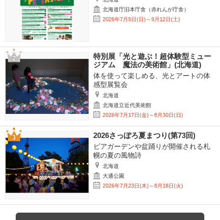
北海道庁旧本庁舎（赤れんが庁舎）
2026年7月5日(日)～9月12日(土)
特別展「光と遊ぶ！超体験型ミュー
ジアム 魔法の美術館」(北海道)
体を使って楽しめる、光とアートの体
感型展覧会
北海道
北海道立近代美術館
2026年7月17日(金)～8月30日(日)
2026さっぽろ夏まつり(第73回)
ビアガーデンや盆踊りが開催される札
幌の夏の風物詩
北海道
大通公園
2026年7月23日(木)～8月18日(火)