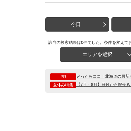
今日
該当の検索結果は0件でした。条件を変えて
エリアを選択
迷ったらココ！北海道の最新
PR
【7月・8月】日付から探せ
夏休み特集