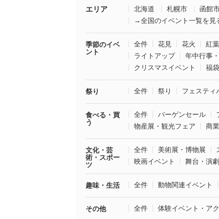
エリア
北海道
札幌市
函館
→全国のイベント一覧を見
全件
花見
花火
紅
季節のイベ
ント
ライトアップ
年中行事
クリスマスイベント
福
全件
祭り
フェスティ
祭り
全件
バーゲンセール
食べる・買
う
物産展・観光フェア
商
全件
美術展・博物展
文化・芸
術・スポー
映画イベント
舞台・演
ツ
全件
動物関連イベント
趣味・生活
全件
体験イベント・ア
その他