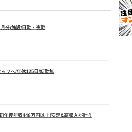
ヶ月分/施設/日勤・夜勤
フへ/年休125日/転勤無
初年度年収448万円以上!安定&高収入が叶う