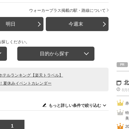
ウォーカープラス掲載の駅・路線について
明日
今週末
お探しください。
目的から探す
ホテルランキング【楽天トラベル】
北
る！夏休みイベントカレンダー
8月
赤
もっと詳しい条件で絞り込む
特
美
1
2