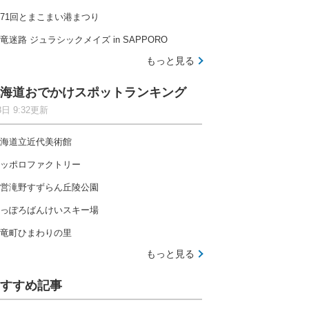
71回とまこまい港まつり
竜迷路 ジュラシックメイズ in SAPPORO
もっと見る
海道おでかけスポットランキング
8日 9:32更新
海道立近代美術館
ッポロファクトリー
営滝野すずらん丘陵公園
っぽろばんけいスキー場
竜町ひまわりの里
もっと見る
すすめ記事