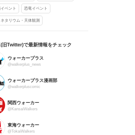
酒イベント
恐竜イベント
ラネタリウム・天体観測
X(旧Twitter)で最新情報をチェック
ウォーカープラス
@walkerplus_news
ウォーカープラス漫画部
@walkerpluscomic
関西ウォーカー
@KansaiWalkers
東海ウォーカー
@TokaiWalkers