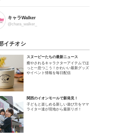
キャラWalker
@chara_walker_
部イチオシ
スヌーピーたちの最新ニュース
癒やされるキャラクターアイテムでほ
っと一息つこう！かわいい最新グッズ
やイベント情報を毎日配信
関西のイオンモールで新発見！
子どもと楽しめる新しい遊び方をママ
ライター達が現地から最新リポ！