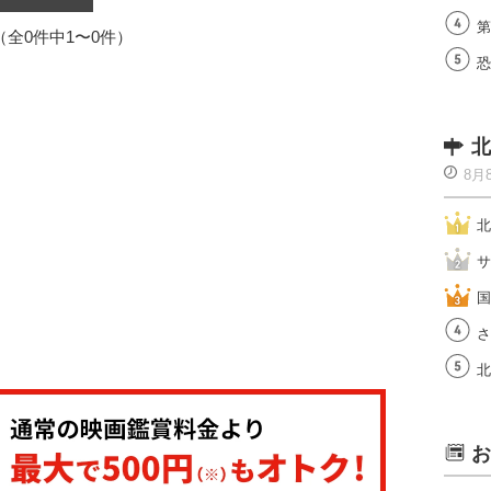
第
1（全0件中1〜0件）
恐
北
8月
北
サ
国
さ
北
お