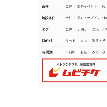
全件
無料イベント
終
条件
全件
アミューズメント
施設条件
全件
子供と
恋人・夫
タグ
目的別
食べる
遊ぶ
観る・学
時間別
午前中
お昼
夕方・夜