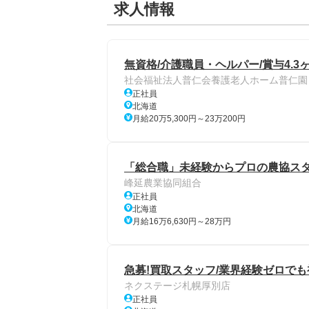
求人情報
無資格/介護職員・ヘルパー/賞与4.3
社会福祉法人普仁会養護老人ホーム普仁園
正社員
北海道
月給20万5,300円～23万200円
「総合職」未経験からプロの農協スタッ
峰延農業協同組合
正社員
北海道
月給16万6,630円～28万円
急募!買取スタッフ/業界経験ゼロでも
ネクステージ札幌厚別店
正社員