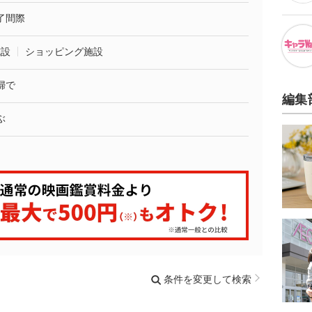
了間際
施設
ショッピング施設
婦で
編集
ぶ
条件を変更して検索