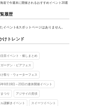
海道で今週末に開催されるおすすめイベント20選
覧履歴
たイベント&スポットページはありません。
かけトレンド
の注目イベント・催しまとめ
アガーデン・ビアフェス
かけ祭り・ウォーターフェス
26年9月19日～23日の連休開催イベント
夕まつり
アジサイの見頃
アル謎解きイベント
スイーツイベント