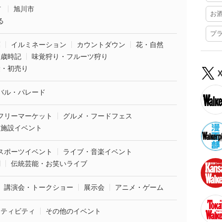
市
旭川市
お
る
プ
葉
イルミネーション
カウントダウン
花・自然
・歳時記
味覚狩り・フルーツ狩り
袋・初売り
バル・パレード
フリーマーケット
グルメ・フードフェス
業施設イベント
スポーツイベント
ライブ・音楽イベント
劇
伝統芸能・お笑いライブ
講演会・トークショー
展示会
アニメ・ゲーム
クティビティ
その他のイベント