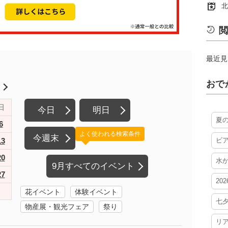
北
閲
最近見
おで
月
日
今日
明日
夏
6
よく使われる検索条件
今週末
13
ビ
20
水
9月すべてのイベント
27
20
花イベント
体験イベント
七
物産展・観光フェア
祭り
リ