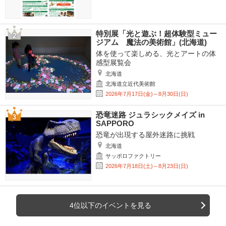
特別展「光と遊ぶ！超体験型ミュー
ジアム 魔法の美術館」(北海道)
体を使って楽しめる、光とアートの体
感型展覧会
北海道
北海道立近代美術館
2026年7月17日(金)～8月30日(日)
恐竜迷路 ジュラシックメイズ in
SAPPORO
恐竜が出現する屋外迷路に挑戦
北海道
サッポロファクトリー
2026年7月18日(土)～8月23日(日)
4位以下のイベントを見る