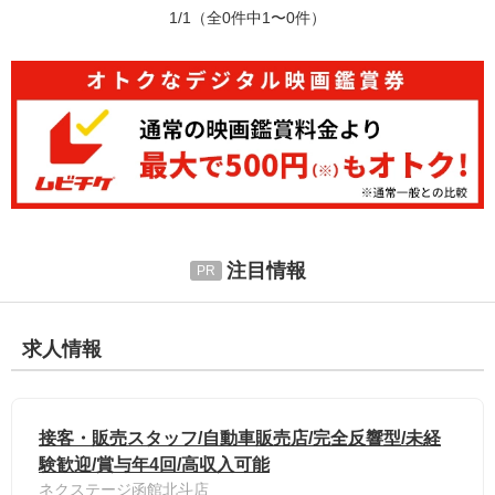
1/1
（全0件中1〜0件）
注目情報
求人情報
接客・販売スタッフ/自動車販売店/完全反響型/未経
験歓迎/賞与年4回/高収入可能
ネクステージ函館北斗店