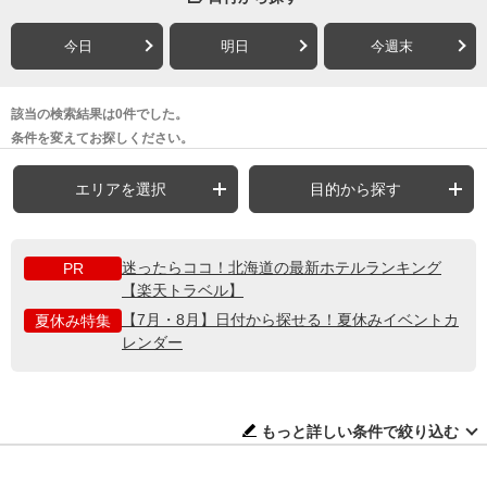
今日
明日
今週末
該当の検索結果は0件でした。
条件を変えてお探しください。
エリアを選択
目的から探す
迷ったらココ！北海道の最新ホテルランキング
PR
【楽天トラベル】
【7月・8月】日付から探せる！夏休みイベントカ
夏休み特集
レンダー
もっと詳しい条件で絞り込む