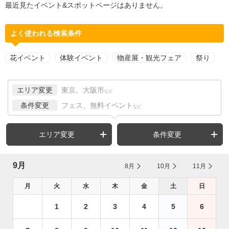
最近見たイベント&スポットページはありません。
よく使われる検索条件
花イベント
体験イベント
物産展・観光フェア
祭り
エリア変更
東京、大阪市
など
条件変更
フェス、無料イベント
など
エリア変更
条件変更
9月
8月
10月
11月
月
火
水
木
金
土
日
1
2
3
4
5
6