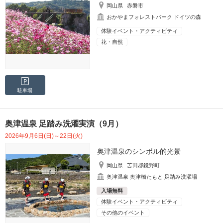
岡山県
赤磐市
おかやまフォレストパーク ドイツの森
体験イベント・アクティビティ
花・自然
駐車場
奥津温泉 足踏み洗濯実演（9月）
2026年9月6日(日)～22日(火)
奥津温泉のシンボル的光景
岡山県
苫田郡鏡野町
奥津温泉 奥津橋たもと 足踏み洗濯場
入場無料
体験イベント・アクティビティ
その他のイベント