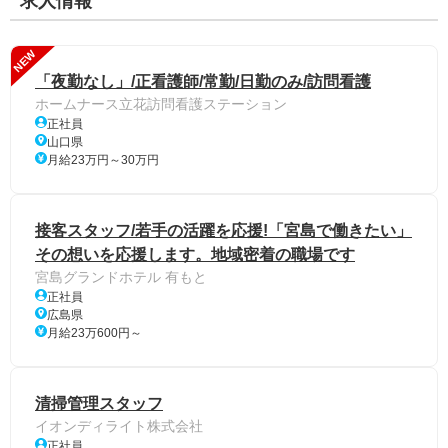
求人情報
NEW
「夜勤なし」/正看護師/常勤/日勤のみ/訪問看護
ホームナース立花訪問看護ステーション
正社員
山口県
月給23万円～30万円
接客スタッフ/若手の活躍を応援!「宮島で働きたい」
その想いを応援します。地域密着の職場です
宮島グランドホテル 有もと
正社員
広島県
月給23万600円～
清掃管理スタッフ
イオンディライト株式会社
正社員