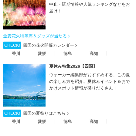
中止・延期情報や人気ランキングなどをお
届け！
金麦花火特等席＆グッズが当たる
CHECK!
四国の花火開催カレンダー
香川
愛媛
徳島
高知
夏休み特集2026【四国】
ウォーカー編集部がおすすめする、この夏
の楽しみ方を紹介。夏休みイベント＆おで
かけスポット情報が盛りだくさん！
CHECK!
四国の夏祭りはこちら
香川
愛媛
徳島
高知