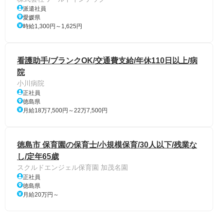
派遣社員
愛媛県
時給1,300円～1,625円
看護助手/ブランクOK/交通費支給/年休110日以上/病
院
小川病院
正社員
徳島県
月給18万7,500円～22万7,500円
徳島市 保育園の保育士/小規模保育/30人以下/残業な
し/定年65歳
スクルドエンジェル保育園 加茂名園
正社員
徳島県
月給20万円～