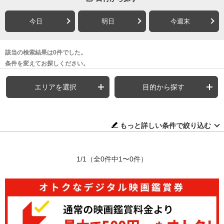
今日
明日
今週末
該当の検索結果は0件でした。
条件を変えてお探しください。
エリアを選択
目的から探す
もっと詳しい条件で絞り込む
1/1
（全0件中1〜0件）