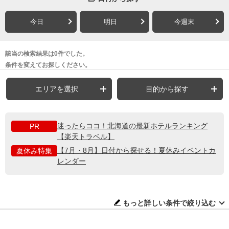
今日
明日
今週末
該当の検索結果は0件でした。
条件を変えてお探しください。
エリアを選択
目的から探す
迷ったらココ！北海道の最新ホテルランキング
PR
【楽天トラベル】
【7月・8月】日付から探せる！夏休みイベントカ
夏休み特集
レンダー
もっと詳しい条件で絞り込む