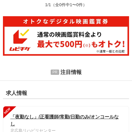
1/1
（全0件中1〜0件）
注目情報
求人情報
NEW
「夜勤なし」/正看護師/常勤/日勤のみ/オンコールな
し
北広島リハビリセンター