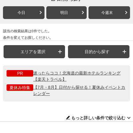
今日
明日
今週末
該当の検索結果は0件でした。
条件を変えてお探しください。
エリアを選択
目的から探す
迷ったらココ！北海道の最新ホテルランキング
PR
【楽天トラベル】
【7月・8月】日付から探せる！夏休みイベントカ
夏休み特集
レンダー
もっと詳しい条件で絞り込む