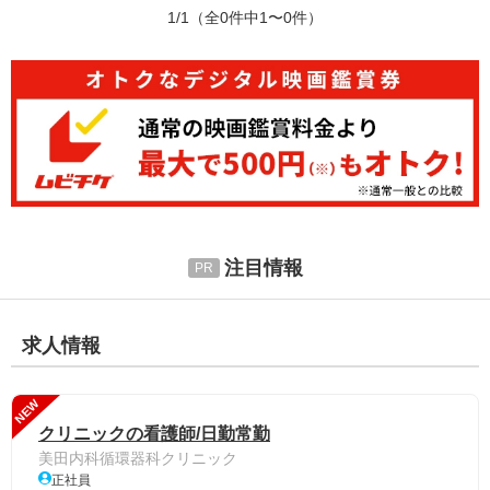
1/1
（全0件中1〜0件）
注目情報
求人情報
NEW
クリニックの看護師/日勤常勤
美田内科循環器科クリニック
正社員