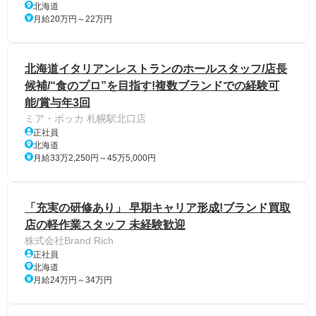
北海道
月給20万円～22万円
北海道イタリアンレストランのホールスタッフ/店長
候補/“食のプロ”を目指す!複数ブランドでの経験可
能/賞与年3回
ミア・ボッカ 札幌駅北口店
正社員
北海道
月給33万2,250円～45万5,000円
「充実の研修あり」 早期キャリア形成!ブランド買取
店の軽作業スタッフ 未経験歓迎
株式会社Brand Rich
正社員
北海道
月給24万円～34万円