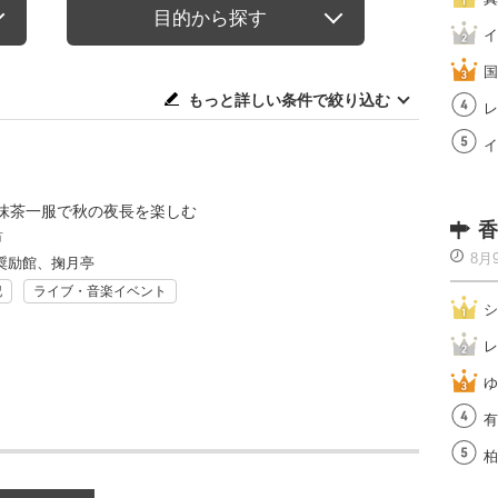
目的から探す
イ
国
もっと詳しい条件で絞り込む
レ
イ
抹茶一服で秋の夜長を楽しむ
香
市
8月
奨励館、掬月亭
記
ライブ・音楽イベント
シ
レ
ゆ
有
柏