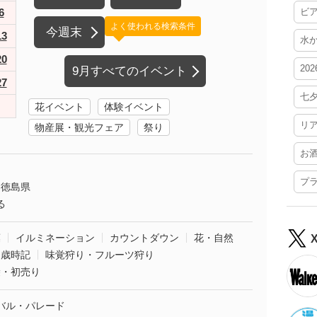
6
ビ
よく使われる検索条件
今週末
13
水
20
20
9月すべてのイベント
27
七
花イベント
体験イベント
リ
物産展・観光フェア
祭り
お
プ
徳島県
る
葉
イルミネーション
カウントダウン
花・自然
・歳時記
味覚狩り・フルーツ狩り
袋・初売り
バル・パレード