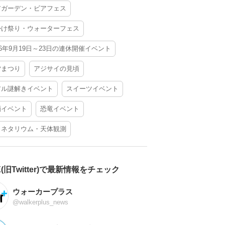
アガーデン・ビアフェス
かけ祭り・ウォーターフェス
26年9月19日～23日の連休開催イベント
夕まつり
アジサイの見頃
アル謎解きイベント
スイーツイベント
酒イベント
恐竜イベント
ラネタリウム・天体観測
X(旧Twitter)で最新情報をチェック
ウォーカープラス
@walkerplus_news