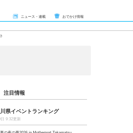
ニュース・連載
おでかけ情報
ト
注目情報
川県イベントランキング
9日 9:32更新
夏の夜の夢2026 in Motherport Takamatsu