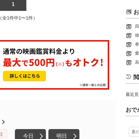
1
お
1（全1件中1〜1件）
四
徳
香
愛
高
閲
最近見
おで
月
夏
日
今日
明日