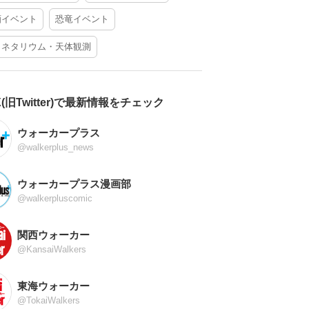
酒イベント
恐竜イベント
ラネタリウム・天体観測
X(旧Twitter)で最新情報をチェック
ウォーカープラス
@walkerplus_news
ウォーカープラス漫画部
@walkerpluscomic
関西ウォーカー
@KansaiWalkers
東海ウォーカー
@TokaiWalkers