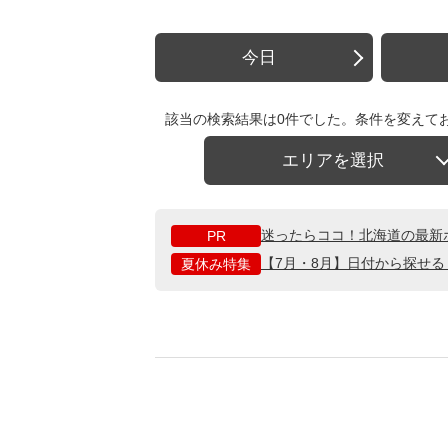
今日
該当の検索結果は0件でした。条件を変えて
エリアを選択
迷ったらココ！北海道の最新
PR
【7月・8月】日付から探せ
夏休み特集