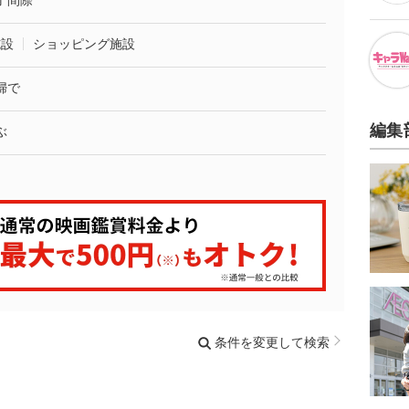
了間際
施設
ショッピング施設
婦で
編集
ぶ
条件を変更して検索