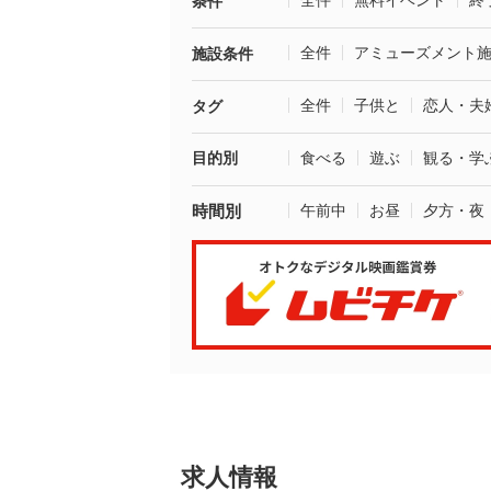
全件
無料イベント
終
条件
全件
アミューズメント
施設条件
全件
子供と
恋人・夫
タグ
目的別
食べる
遊ぶ
観る・学
時間別
午前中
お昼
夕方・夜
求人情報