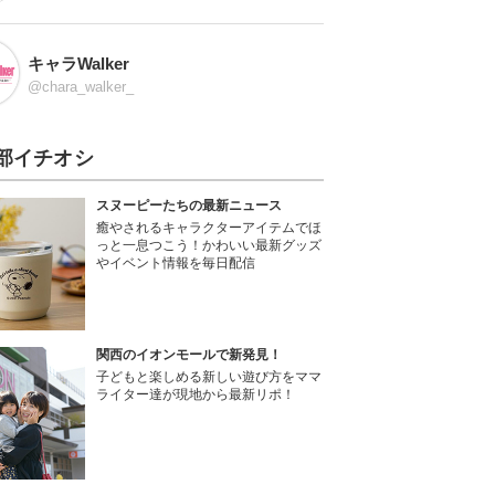
キャラWalker
@chara_walker_
部イチオシ
スヌーピーたちの最新ニュース
癒やされるキャラクターアイテムでほ
っと一息つこう！かわいい最新グッズ
やイベント情報を毎日配信
関西のイオンモールで新発見！
子どもと楽しめる新しい遊び方をママ
ライター達が現地から最新リポ！