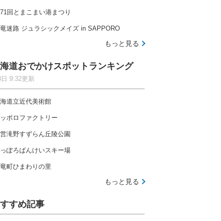
71回とまこまい港まつり
竜迷路 ジュラシックメイズ in SAPPORO
もっと見る
海道おでかけスポットランキング
8日 9:32更新
海道立近代美術館
ッポロファクトリー
営滝野すずらん丘陵公園
っぽろばんけいスキー場
竜町ひまわりの里
もっと見る
すすめ記事