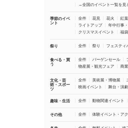
→全国のイベント一覧を見
全件
花見
花火
紅
季節のイベ
ント
ライトアップ
年中行事
クリスマスイベント
福
全件
祭り
フェスティ
祭り
全件
バーゲンセール
食べる・買
う
物産展・観光フェア
商
全件
美術展・博物展
文化・芸
術・スポー
映画イベント
舞台・演
ツ
全件
動物関連イベント
趣味・生活
全件
体験イベント・ア
その他