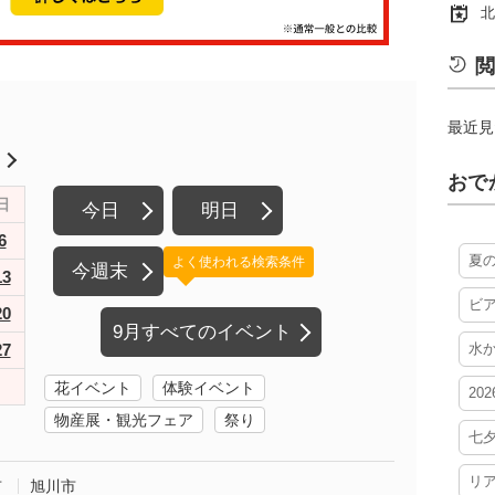
北
閲
最近見
月
おで
日
今日
明日
6
夏
よく使われる検索条件
今週末
13
ビ
20
9月すべてのイベント
27
水
花イベント
体験イベント
20
物産展・観光フェア
祭り
七
リ
市
旭川市