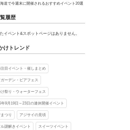
海道で今週末に開催されるおすすめイベント20選
覧履歴
たイベント&スポットページはありません。
かけトレンド
の注目イベント・催しまとめ
アガーデン・ビアフェス
かけ祭り・ウォーターフェス
26年9月19日～23日の連休開催イベント
夕まつり
アジサイの見頃
アル謎解きイベント
スイーツイベント