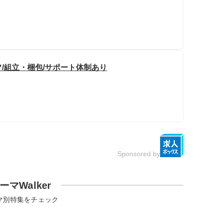
/組立・梱包/サポート体制あり
Sponsored by
ーマWalker
マ別特集をチェック