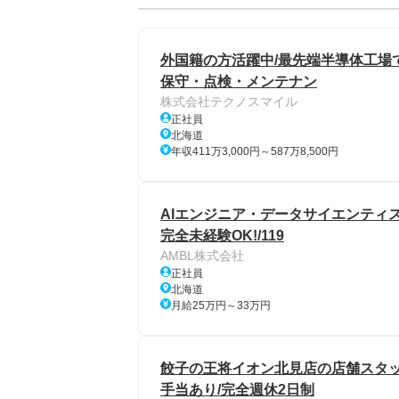
外国籍の方活躍中/最先端半導体工場
保守・点検・メンテナン
株式会社テクノスマイル
正社員
北海道
年収411万3,000円～587万8,500円
AIエンジニア・データサイエンティス
完全未経験OK!/119
AMBL株式会社
正社員
北海道
月給25万円～33万円
餃子の王将イオン北見店の店舗スタッフ/
手当あり/完全週休2日制