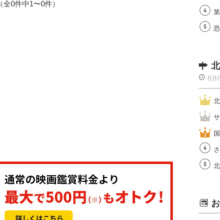
1（全0件中1〜0件）
第
恐
北
8月
北
サ
国
さ
北
お