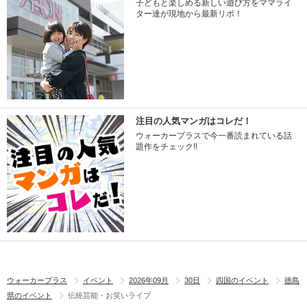
子どもと楽しめる新しい遊び方をママライ
ター達が現地から最新リポ！
注目の人気マンガはコレだ！
ウォーカープラスで今一番読まれている話
題作をチェック!!
ウォーカープラス
イベント
2026年09月
30日
四国のイベント
徳島
県のイベント
伝統芸能・お笑いライブ