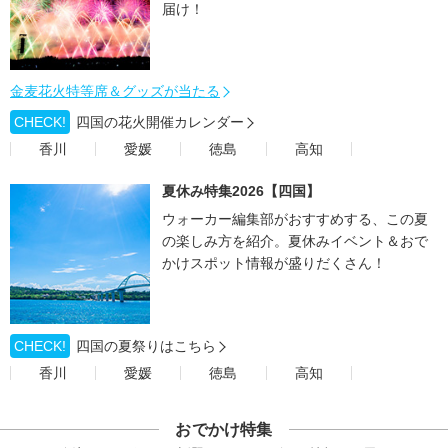
届け！
金麦花火特等席＆グッズが当たる
CHECK!
四国の花火開催カレンダー
香川
愛媛
徳島
高知
夏休み特集2026【四国】
ウォーカー編集部がおすすめする、この夏
の楽しみ方を紹介。夏休みイベント＆おで
かけスポット情報が盛りだくさん！
CHECK!
四国の夏祭りはこちら
香川
愛媛
徳島
高知
おでかけ特集