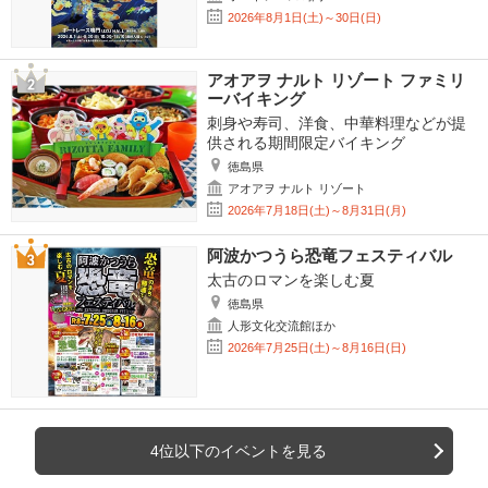
2026年8月1日(土)～30日(日)
アオアヲ ナルト リゾート ファミリ
ーバイキング
刺身や寿司、洋食、中華料理などが提
供される期間限定バイキング
徳島県
アオアヲ ナルト リゾート
2026年7月18日(土)～8月31日(月)
阿波かつうら恐竜フェスティバル
太古のロマンを楽しむ夏
徳島県
人形文化交流館ほか
2026年7月25日(土)～8月16日(日)
4位以下のイベントを見る