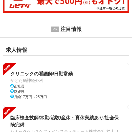
注目情報
求人情報
NEW
クリニックの看護師/日勤常勤
かどた脳神経外科
正社員
愛媛県
月給17万円～25万円
NEW
臨床検査技師/常勤/治験/産休・育休実績あり/社会保
険完備
シミックヘルスケア・インスティテュート株式会社 松山サ