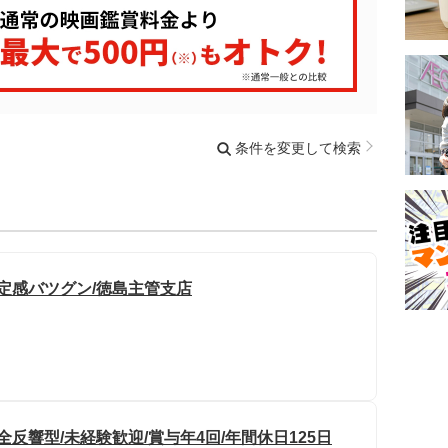
条件を変更して検索
定感バツグン/徳島主管支店
反響型/未経験歓迎/賞与年4回/年間休日125日