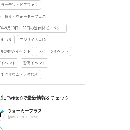
アガーデン・ビアフェス
かけ祭り・ウォーターフェス
26年9月19日～23日の連休開催イベント
夕まつり
アジサイの見頃
アル謎解きイベント
スイーツイベント
酒イベント
恐竜イベント
ラネタリウム・天体観測
X(旧Twitter)で最新情報をチェック
ウォーカープラス
@walkerplus_news