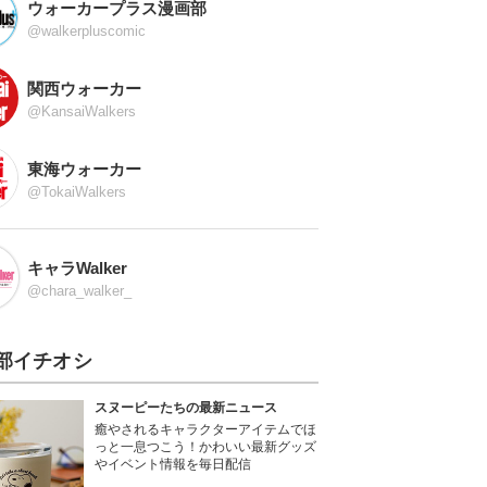
ウォーカープラス漫画部
@walkerpluscomic
関西ウォーカー
@KansaiWalkers
東海ウォーカー
@TokaiWalkers
キャラWalker
@chara_walker_
部イチオシ
スヌーピーたちの最新ニュース
癒やされるキャラクターアイテムでほ
っと一息つこう！かわいい最新グッズ
やイベント情報を毎日配信