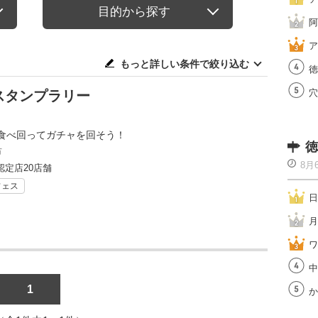
目的から探す
阿
ア
もっと詳しい条件で絞り込む
徳
穴
スタンプラリー
食べ回ってガチャを回そう！
徳
市
8月
認定店20店舗
フェス
日
月
ワ
中
1
か