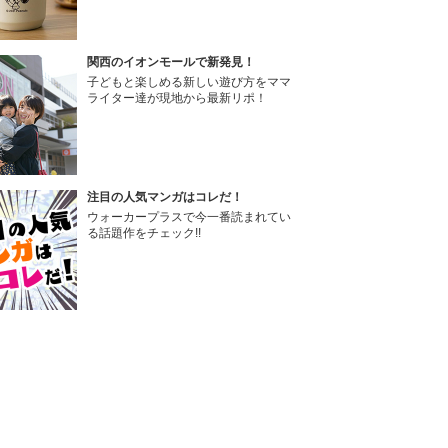
関西のイオンモールで新発見！
子どもと楽しめる新しい遊び方をママ
ライター達が現地から最新リポ！
注目の人気マンガはコレだ！
ウォーカープラスで今一番読まれてい
る話題作をチェック!!