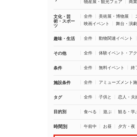
物産展・観光フェア
商
全件
美術展・博物展
文化・芸
術・スポー
映画イベント
舞台・演
ツ
全件
動物関連イベント
趣味・生活
全件
体験イベント・ア
その他
全件
無料イベント
終
条件
全件
アミューズメント
施設条件
全件
子供と
恋人・夫
タグ
目的別
食べる
遊ぶ
観る・学
時間別
午前中
お昼
夕方・夜