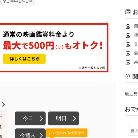
1（全1件中1〜1件）
お
四
徳
香
愛
高
閲
最近見
月
おで
日
今日
明日
1
夏
よく使われる検索条件
今週末
8