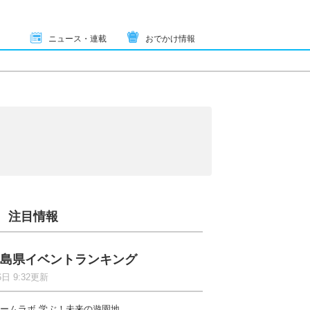
ニュース・連載
おでかけ情報
注目情報
島県イベントランキング
6日 9:32更新
ームラボ 学ぶ！未来の遊園地