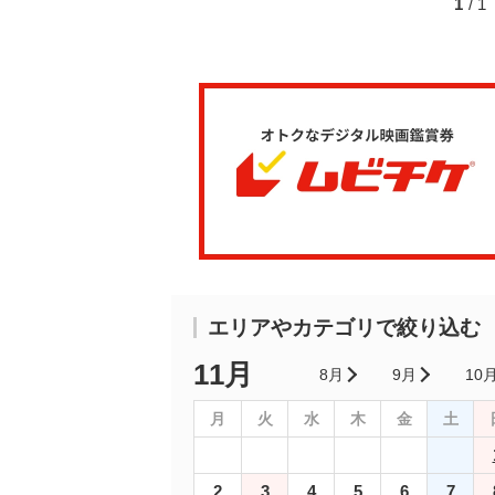
1
/ 
エリアやカテゴリで絞り込む
11月
8月
9月
10
月
火
水
木
金
土
2
3
4
5
6
7