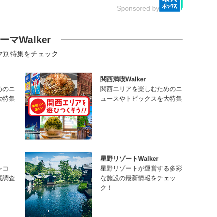
Sponsored by
ーマWalker
マ別特集をチェック
関西満喫Walker
めのニ
関西エリアを楽しむためのニ
大特集
ュースやトピックスを大特集
星野リゾートWalker
レコ
星野リゾートが運営する多彩
底調査
な施設の最新情報をチェッ
ク！