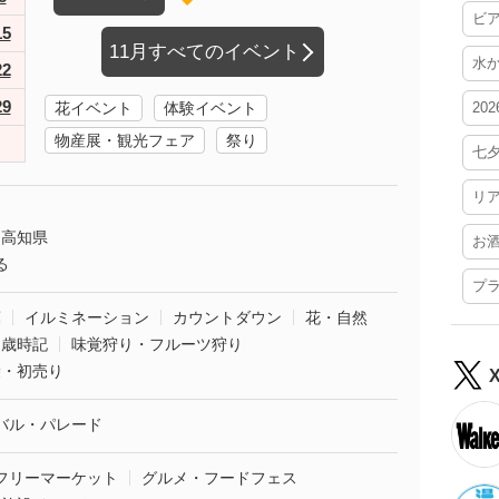
ビ
15
11月すべてのイベント
水
22
29
花イベント
体験イベント
20
物産展・観光フェア
祭り
七
リ
高知県
お
る
プ
葉
イルミネーション
カウントダウン
花・自然
・歳時記
味覚狩り・フルーツ狩り
袋・初売り
バル・パレード
フリーマーケット
グルメ・フードフェス