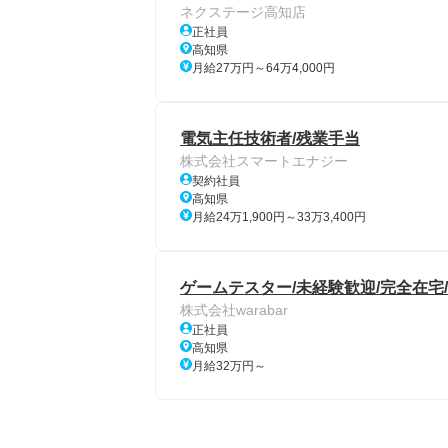
ネクステージ高知店
正社員
高知県
月給27万円～64万4,000円
電気主任技術者/残業手当
株式会社スマートエナジー
契約社員
高知県
月給24万1,900円～33万3,400円
ゲームテスター/未経験歓迎/完全在宅/
株式会社warabar
正社員
高知県
月給32万円～