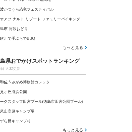
波かつうら恐竜フェスティバル
オアヲ ナルト リゾート ファミリーバイキング
島市 阿波おどり
吹川で手ぶらでBBQ
もっと見る
島県おでかけスポットランキング
6日 9:32更新
和佐うみがめ博物館カレッタ
見ヶ丘海浜公園
ークスタッフ田宮プール(徳島市田宮公園プール)
尾山高原キャンプ場
ずら橋キャンプ村
もっと見る