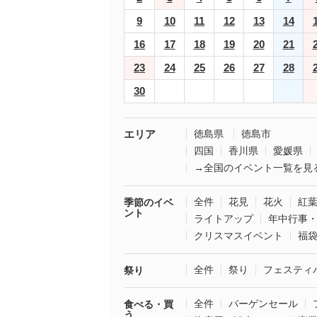
9
10
11
12
13
14
16
17
18
19
20
21
23
24
25
26
27
28
30
エリア
徳島県
徳島市
四国
香川県
愛媛県
→全国のイベント一覧を見
全件
花見
花火
紅
季節のイベ
ント
ライトアップ
年中行事
クリスマスイベント
福
全件
祭り
フェスティ
祭り
全件
バーゲンセール
食べる・買
う