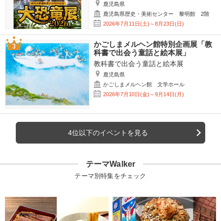
鹿児島県
鹿児島県歴史・美術センター 黎明館 2階
2026年7月11日(土)～8月23日(日)
かごしまメルヘン館特別企画展「教
科書で出会う童話と絵本展」
教科書で出会う童話と絵本展
鹿児島県
かごしまメルヘン館 文学ホール
2026年7月10日(金)～9月14日(月)
4位以下のイベントを見る
テーマWalker
テーマ別特集をチェック