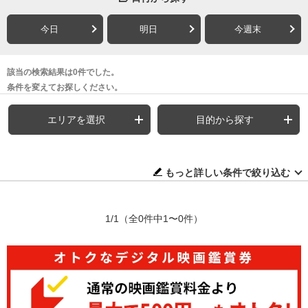
今日
明日
今週末
該当の検索結果は0件でした。
条件を変えてお探しください。
エリアを選択
目的から探す
もっと詳しい条件で絞り込む
1/1
（全0件中1〜0件）