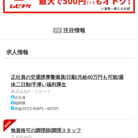
注目情報
求人情報
正社員の交通誘導警備員/日勤/月給40万円も可能/週
休二日制/手厚い福利厚生
株式会社F・Cガード
正社員
福岡県
月給24万2,600円～40万円
NEW
無資格可の調理師/調理スタッフ
五反田病院